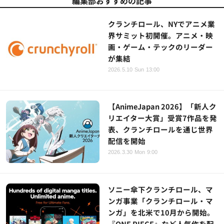
編集部おすすめの記事
クランチロール、NYでアニメ業
界サミット初開催。アニメ・映
画・ゲーム・テックのリーダー
が集結
2026.5.10 Sun 13:00
【AnimeJapan 2026】「新人ク
リエイター大賞」受賞7作品を発
表、クランチロールを通じ世界
配信を開始
2026.3.30 Mon 9:00
ソニー傘下クランチロール、マ
ンガ事業「クランチロール・マ
ンガ」を北米で10月から開始。
『ONE PIECE』など人気作を配