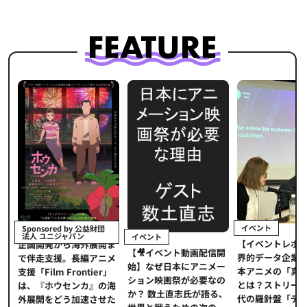
イベント
Sponsored by 公益財団
法人 ユニジャパン
イベント
【イベントレポ
メ
企画開発から海外展開ま
【🎥イベント動画配信開
界的データ企業
適
で伴走支援。長編アニメ
始】なぜ日本にアニメー
本アニメの「真
プ
支援「Film Frontier」
ション映画祭が必要なの
とは？ストリー
に
は、『ホウセンカ』の海
か？ 数土直志氏が語る、
代の羅針盤「デ
ソ
外展開をどう加速させた