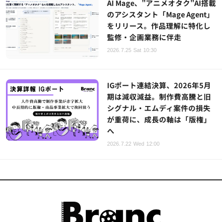
AI Mage、"アニメオタク"AI搭載
のアシスタント「Mage Agent」
をリリース。作品理解に特化し
監修・企画業務に伴走
2026.7.25 Sat 10:30
IGポート連結決算、2026年5月
期は減収減益。制作費高騰と旧
シグナル・エムディ案件の損失
が重荷に、成長の軸は「版権」
へ
2026.7.22 Wed 12:00