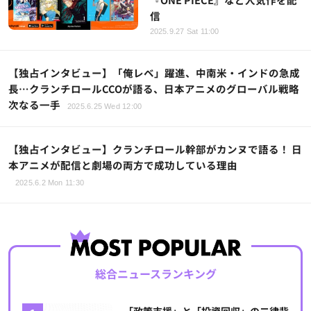
信
2025.9.27 Sat 11:00
【独占インタビュー】「俺レベ」躍進、中南米・インドの急成
長…クランチロールCCOが語る、日本アニメのグローバル戦略
次なる一手
2025.6.25 Wed 12:00
【独占インタビュー】クランチロール幹部がカンヌで語る！ 日
本アニメが配信と劇場の両方で成功している理由
2025.6.2 Mon 11:30
総合ニュースランキング
「政策支援」と「投資回収」の二律背