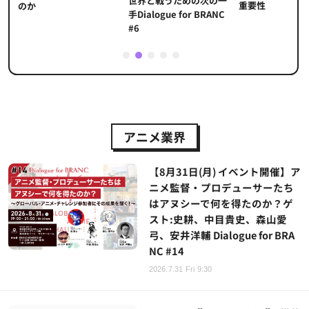
世界と戦うための次の一
重要性
のか
手Dialogue for BRANC
#6
1
2
3
4
5
アニメ業界
【8月31日(月) イベント開催】ア
ニメ監督・プロデューサーたち
はアヌシーで何を得たのか？ゲ
スト:史耕、中目貴史、森山愛
弓、安井洋輔 Dialogue for BRA
NC #14
2026.7.31 Fri 9:30