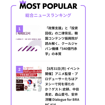
総合ニュースランキング
「政策支援」と「投資
回収」の二律背反。韓
国コンテンツ振興院が
読み解く、クールジャ
パン機構「540億円赤
字」の本質
【8月31日(月) イベント
開催】アニメ監督・プ
ロデューサーたちはア
ヌシーで何を得たの
か？ゲスト:史耕、中目
貴史、森山愛弓、安井
洋輔 Dialogue for BRA
NC #14