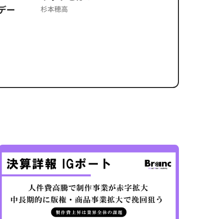
デー
反を未然
杉本穂高
ズのソリ