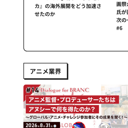
画祭
システム
カ』の海外展開をどう加速さ
氏が
せたのか
次の一
#6
アニメ業界