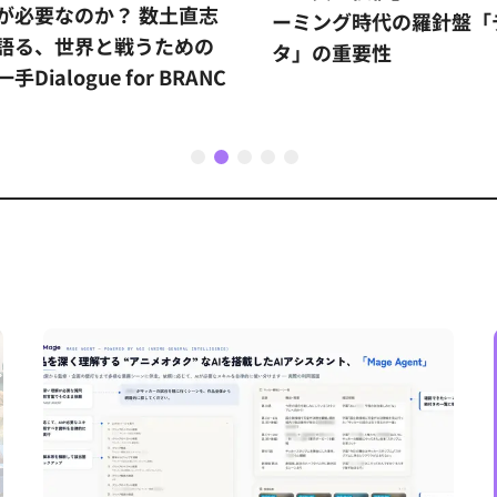
が必要なのか？ 数土直志
ーミング時代の羅針盤「
語る、世界と戦うための
タ」の重要性
手Dialogue for BRANC
1
2
3
4
5