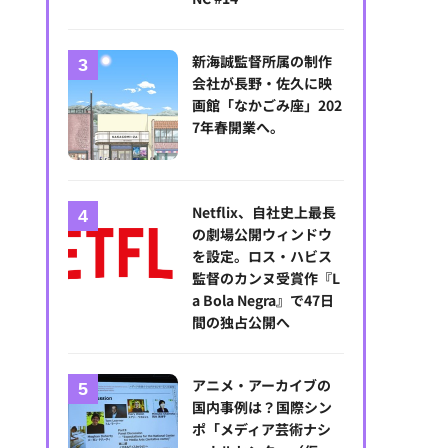
クランチロール・アニメアワード2026受賞結果一覧：アニメ・オブ・ザ・イ
が輝く
新海誠監督所属の制作
会社が長野・佐久に映
画館「なかごみ座」202
7年春開業へ。
Netflix、自社史上最長
の劇場公開ウィンドウ
を設定。ロス・ハビス
監督のカンヌ受賞作『L
a Bola Negra』で47日
間の独占公開へ
アニメ・アーカイブの
国内事例は？国際シン
ポ「メディア芸術ナシ