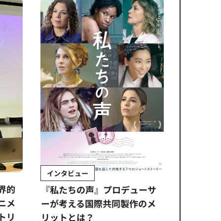
インタビュー
Sponso
ムズ
界的
『私たちの声』プロデューサ
公​​取委
ニメ
ーが考える国際共同製作のメ
に問われ
トリ
リットとは？
意図せぬ