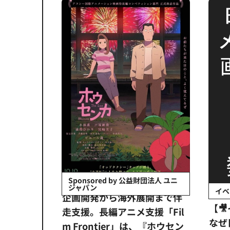
会社日立システ
Sponsored by 公益財団法人 ユニ
ジャパン
イベ
ンタメ業界
企画開発から海外展開まで伴
【
正化」。
走支援。長編アニメ支援「Fil
なぜ
アンス違
m Frontier」は、『ホウセン