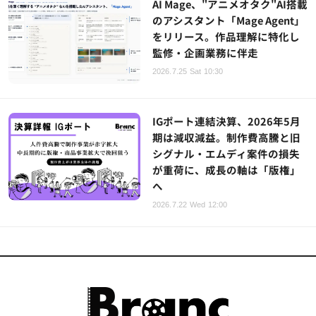
AI Mage、"アニメオタク"AI搭載
のアシスタント「Mage Agent」
をリリース。作品理解に特化し
監修・企画業務に伴走
2026.7.25 Sat 10:30
IGポート連結決算、2026年5月
期は減収減益。制作費高騰と旧
シグナル・エムディ案件の損失
が重荷に、成長の軸は「版権」
へ
2026.7.22 Wed 12:00