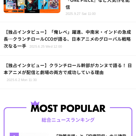
信
2025.9.27 Sat 11:00
【独占インタビュー】「俺レベ」躍進、中南米・インドの急成
長…クランチロールCCOが語る、日本アニメのグローバル戦略
次なる一手
2025.6.25 Wed 12:00
【独占インタビュー】クランチロール幹部がカンヌで語る！ 日
本アニメが配信と劇場の両方で成功している理由
2025.6.2 Mon 11:30
総合ニュースランキング
「政策支援」と「投資回収」の二律背