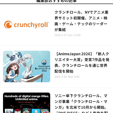
編集部おすすめの記事
クランチロール、NYでアニメ業
界サミット初開催。アニメ・映
画・ゲーム・テックのリーダー
が集結
2026.5.10 Sun 13:00
【AnimeJapan 2026】「新人ク
リエイター大賞」受賞7作品を発
表、クランチロールを通じ世界
配信を開始
2026.3.30 Mon 9:00
ソニー傘下クランチロール、マ
ンガ事業「クランチロール・マ
ンガ」を北米で10月から開始。
『ONE PIECE』など人気作を配