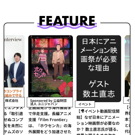
イベント
Sponsored by 公益財団
法人 ユニジャパン
イベント
【イベントレポ
メ
企画開発から海外展開ま
【🎥イベント動画配信開
界的データ企業
適
で伴走支援。長編アニメ
始】なぜ日本にアニメー
本アニメの「真
プ
支援「Film Frontier」
ション映画祭が必要なの
とは？ストリー
に
は、『ホウセンカ』の海
か？ 数土直志氏が語る、
代の羅針盤「デ
ソ
外展開をどう加速させた