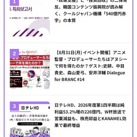
反。韓国コンテンツ振興院が読み解
く、クールジャパン機構「540億円赤
字」の本質
【8月31日(月) イベント開催】アニメ
監督・プロデューサーたちはアヌシー
で何を得たのか？ゲスト:史耕、中目
貴史、森山愛弓、安井洋輔 Dialogue
for BRANC #14
日テレHD、2026年度第1四半期は純
利益53.2%増の226億円。W杯放送で
営業減益も、株売却益とKANAMEL効
果で最終増益