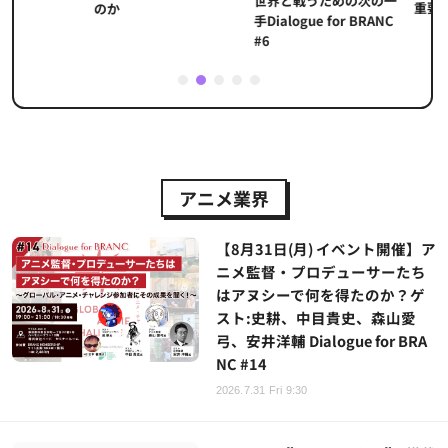
世界と戦うための次の一
重要性
のか
手Dialogue for BRANC
#6
1
2
3
4
5
アニメ業界
【8月31日(月) イベント開催】ア
ニメ監督・プロデューサーたち
はアヌシーで何を得たのか？ゲ
スト:史耕、中目貴史、森山愛
弓、安井洋輔 Dialogue for BRA
NC #14
2026.7.31 Fri 9:30