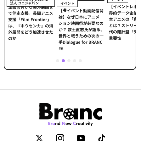
法人 ユニジャパン
イベント
【イベントレポ
メ
企画開発から海外展開ま
【🎥イベント動画配信開
界的データ企業
適
で伴走支援。長編アニメ
始】なぜ日本にアニメー
本アニメの「真
プ
支援「Film Frontier」
ション映画祭が必要なの
とは？ストリー
に
は、『ホウセンカ』の海
か？ 数土直志氏が語る、
代の羅針盤「デ
ソ
外展開をどう加速させた
世界と戦うための次の一
重要性
のか
手Dialogue for BRANC
#6
1
2
3
4
5