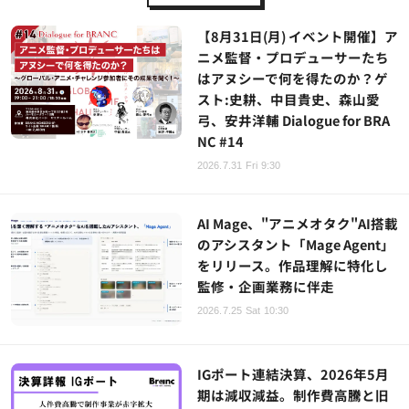
【8月31日(月) イベント開催】ア
ニメ監督・プロデューサーたち
はアヌシーで何を得たのか？ゲ
スト:史耕、中目貴史、森山愛
弓、安井洋輔 Dialogue for BRA
NC #14
2026.7.31 Fri 9:30
AI Mage、"アニメオタク"AI搭載
のアシスタント「Mage Agent」
をリリース。作品理解に特化し
監修・企画業務に伴走
2026.7.25 Sat 10:30
IGポート連結決算、2026年5月
期は減収減益。制作費高騰と旧