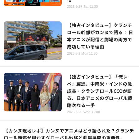
2025.9.27 Sat 11:00
【独占インタビュー】クランチ
ロール幹部がカンヌで語る！ 日
本アニメが配信と劇場の両方で
成功している理由
2025.6.2 Mon 11:30
【独占インタビュー】「俺レ
ベ」躍進、中南米・インドの急
成長…クランチロールCCOが語
る、日本アニメのグローバル戦
略次なる一手
2025.6.25 Wed 12:00
【カンヌ現地レポ】カンヌでアニメはどう語られた？クランチ
ロール幹部が明かすグローバル戦略と劇場展開の重要性