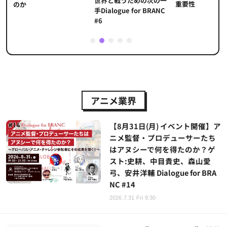
世界と戦うための次の一
重要性
のか
手Dialogue for BRANC
#6
1
2
3
4
5
アニメ業界
【8月31日(月) イベント開催】ア
ニメ監督・プロデューサーたち
はアヌシーで何を得たのか？ゲ
スト:史耕、中目貴史、森山愛
弓、安井洋輔 Dialogue for BRA
NC #14
2026.7.31 Fri 9:30