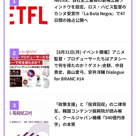
ィンドウを設定。ロス・ハビス監督の
カンヌ受賞作『La Bola Negra』で47
日間の独占公開へ
【8月31日(月) イベント開催】アニメ
監督・プロデューサーたちはアヌシー
で何を得たのか？ゲスト:史耕、中目
貴史、森山愛弓、安井洋輔 Dialogue
for BRANC #14
「政策支援」と「投資回収」の二律背
反。韓国コンテンツ振興院が読み解
く、クールジャパン機構「540億円赤
字」の本質