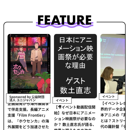
イベント
Sponsored by 公益財団
法人 ユニジャパン
イベント
【イベントレポ
メ
企画開発から海外展開ま
【🎥イベント動画配信開
界的データ企業
適
で伴走支援。長編アニメ
始】なぜ日本にアニメー
本アニメの「真
プ
支援「Film Frontier」
ション映画祭が必要なの
とは？ストリー
に
は、『ホウセンカ』の海
か？ 数土直志氏が語る、
代の羅針盤「デ
ソ
外展開をどう加速させた