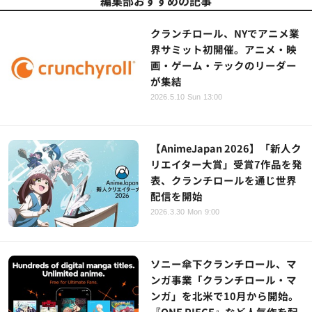
編集部おすすめの記事
クランチロール、NYでアニメ業
界サミット初開催。アニメ・映
画・ゲーム・テックのリーダー
が集結
2026.5.10 Sun 13:00
【AnimeJapan 2026】「新人ク
リエイター大賞」受賞7作品を発
表、クランチロールを通じ世界
配信を開始
2026.3.30 Mon 9:00
ソニー傘下クランチロール、マ
ンガ事業「クランチロール・マ
ンガ」を北米で10月から開始。
『ONE PIECE』など人気作を配