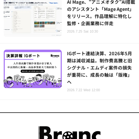
AI Mage、"アニメオタク"AI搭載
のアシスタント「Mage Agent」
をリリース。作品理解に特化し
監修・企画業務に伴走
2026.7.25 Sat 10:30
IGポート連結決算、2026年5月
期は減収減益。制作費高騰と旧
シグナル・エムディ案件の損失
が重荷に、成長の軸は「版権」
へ
2026.7.22 Wed 12:00