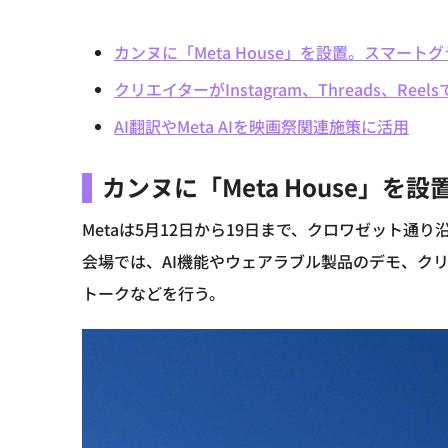
カンヌに「Meta House」を設置。スマート
クリエイターがInstagram、Threads、Ree
AI翻訳やMeta AIを映画祭関連施策に活用
カンヌに「Meta House」
Metaは5月12日から19日まで、クロワゼット通り
会場では、AI機能やウェアラブル製品のデモ、ク
トークなどを行う。