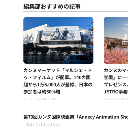
編集部おすすめの記事
カンヌマーケット「マルシェ・ド
カンヌのマ
ゥ・フィルム」が開幕。140カ国
誉国」に─
超から1万6,000人が登録、日本の
プレゼンス
参加者は約50%増
JETRO事
2026.5.12 Tue 17:01
2026.5.11 Mon
第79回カンヌ国際映画祭「Annecy Animation S
2026.4.21 Tue 12:00