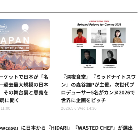
ーケットで日本が「名
『深夜食堂』『ミッドナイトスワ
─過去最大規模の日本
ン』の森谷雄Pが主催。次世代プ
、その舞台裏と意義を
ロデューサー5名がカンヌ2026で
務局に聞く
世界に企画をピッチ
 11:00
2026.5.6 Wed 14:30
howcase」に日本から『HIDARI』『WASTED CHEF』が選出