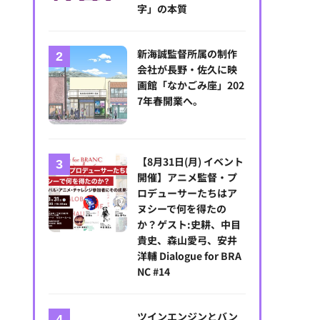
字」の本質
新海誠監督所属の制作
会社が長野・佐久に映
画館「なかごみ座」202
7年春開業へ。
【8月31日(月) イベント
開催】アニメ監督・プ
ロデューサーたちはア
ヌシーで何を得たの
か？ゲスト:史耕、中目
貴史、森山愛弓、安井
洋輔 Dialogue for BRA
NC #14
ツインエンジンとバン