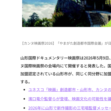
【カンヌ映画祭2026】「やまがた創造都市国際会議」が
山形国際ドキュメンタリー映画祭は2026年5月9
ヌ国際映画祭の会場内にて開催すると発表した。
加盟認定されている山形市が、同じく同分野に加
する。
ユネスコ「映画」創造都市・山形市、カンヌ
濱口竜介監督らが登壇、映画文化の可能性を
2026年に山形で新作撮影の三宅唱監督メッセ