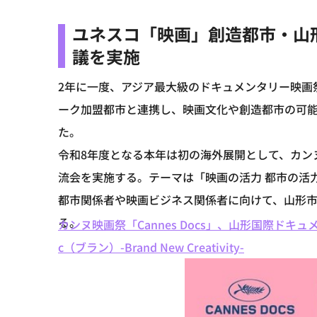
ユネスコ「映画」創造都市・山
議を実施
2年に一度、アジア最大級のドキュメンタリー映画
ーク加盟都市と連携し、映画文化や創造都市の可
た。
令和8年度となる本年は初の海外展開として、カン
流会を実施する。テーマは「映画の活力 都市の活
都市関係者や映画ビジネス関係者に向けて、山形
る。
カンヌ映画祭「Cannes Docs」、山形国際ドキュ
c（ブラン）-Brand New Creativity-