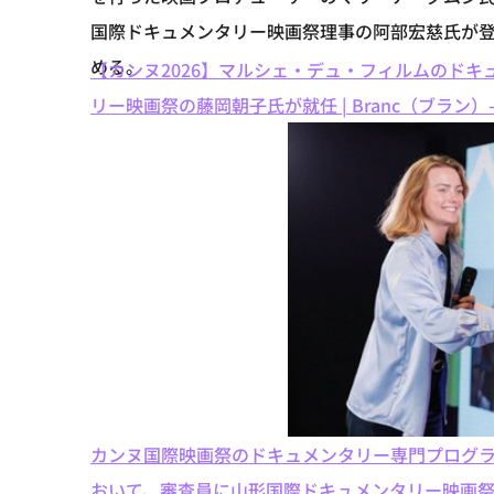
国際ドキュメンタリー映画祭理事の阿部宏慈氏が
める。
【カンヌ2026】マルシェ・デュ・フィルムのド
リー映画祭の藤岡朝子氏が就任 | Branc（ブラン）-Brand
カンヌ国際映画祭のドキュメンタリー専門プログラム「カン
おいて、審査員に山形国際ドキュメンタリー映画祭