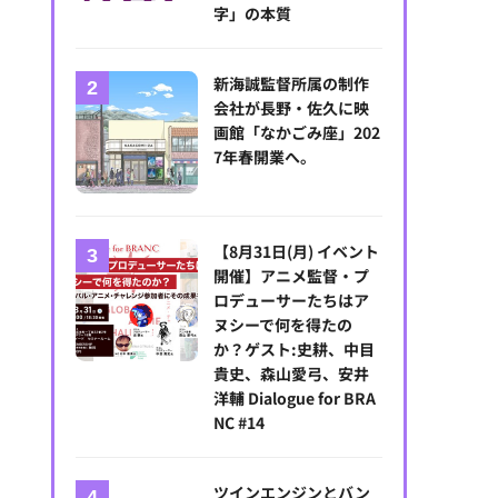
字」の本質
新海誠監督所属の制作
会社が長野・佐久に映
画館「なかごみ座」202
7年春開業へ。
【8月31日(月) イベント
開催】アニメ監督・プ
ロデューサーたちはア
ヌシーで何を得たの
か？ゲスト:史耕、中目
貴史、森山愛弓、安井
洋輔 Dialogue for BRA
NC #14
ツインエンジンとバン