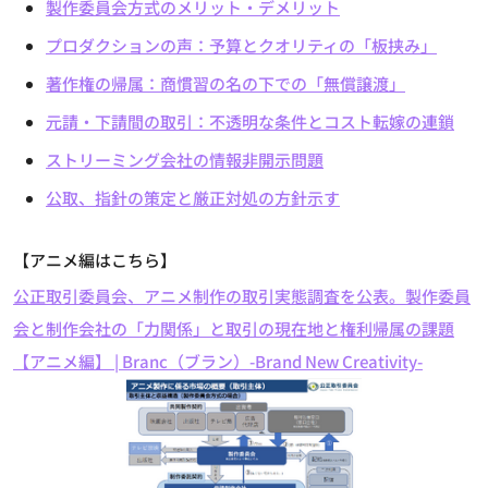
製作委員会方式のメリット・デメリット
プロダクションの声：予算とクオリティの「板挟み」
著作権の帰属：商慣習の名の下での「無償譲渡」
元請・下請間の取引：不透明な条件とコスト転嫁の連鎖
ストリーミング会社の情報非開示問題
公取、指針の策定と厳正対処の方針示す
【アニメ編はこちら】
公正取引委員会、アニメ制作の取引実態調査を公表。製作委員
会と制作会社の「力関係」と取引の現在地と権利帰属の課題
【アニメ編】 | Branc（ブラン）-Brand New Creativity-