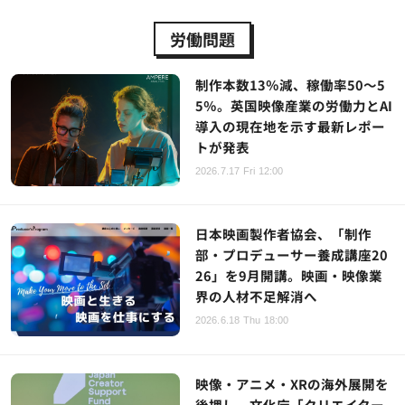
労働問題
制作本数13％減、稼働率50～5
5％。英国映像産業の労働力とAI
導入の現在地を示す最新レポー
トが発表
2026.7.17 Fri 12:00
日本映画製作者協会、「制作
部・プロデューサー養成講座20
26」を9月開講。映画・映像業
界の人材不足解消へ
2026.6.18 Thu 18:00
映像・アニメ・XRの海外展開を
後押し。文化庁「クリエイター