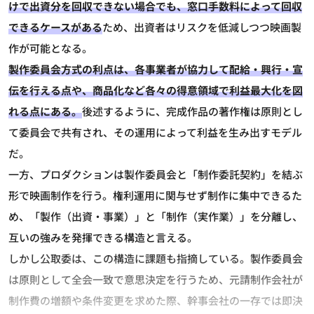
けで出資分を回収できない場合でも、窓口手数料によって回収
できるケースがある
ため、出資者はリスクを低減しつつ映画製
作が可能となる。
製作委員会方式の利点は、各事業者が協力して配給・興行・宣
伝を行える点や、商品化など各々の得意領域で利益最大化を図
れる点にある。
後述するように、完成作品の著作権は原則とし
て委員会で共有され、その運用によって利益を生み出すモデル
だ。
一方、プロダクションは製作委員会と「制作委託契約」を結ぶ
形で映画制作を行う。権利運用に関与せず制作に集中できるた
め、「製作（出資・事業）」と「制作（実作業）」を分離し、
互いの強みを発揮できる構造と言える。
しかし公取委は、この構造に課題も指摘している。製作委員会
は原則として全会一致で意思決定を行うため、元請制作会社が
制作費の増額や条件変更を求めた際、幹事会社の一存では即決