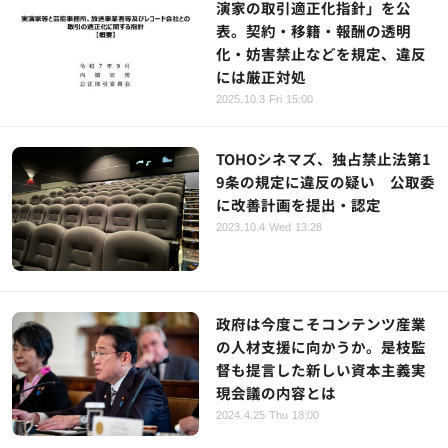
演家の取引適正化指針」を公
表。契約・移籍・報酬の透明
化・妨害禁止などを規定、違反
には厳正対処
2025.10.3 Fri 15:00
TOHOシネマズ、独占禁止法第1
9条の規定に違反の疑い 公取委
に改善計画を提出・認定
2023.10.4 Wed 13:28
政府は今度こそコンテンツ産業
の人材支援に向かうか。是枝監
督も提言した新しい資本主義実
現会議の内容とは
2024.4.25 Thu 18:00