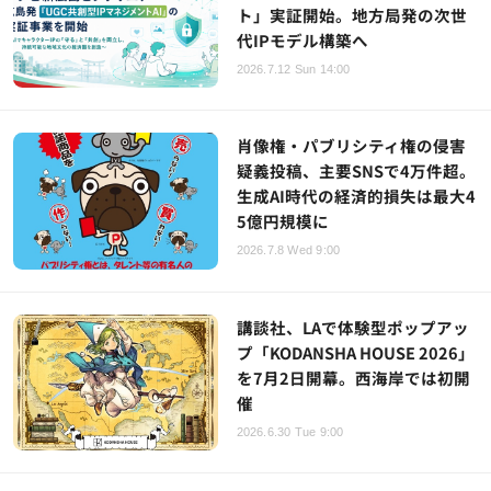
ト」実証開始。地方局発の次世
代IPモデル構築へ
2026.7.12 Sun 14:00
肖像権・パブリシティ権の侵害
疑義投稿、主要SNSで4万件超。
生成AI時代の経済的損失は最大4
5億円規模に
2026.7.8 Wed 9:00
講談社、LAで体験型ポップアッ
プ「KODANSHA HOUSE 2026」
を7月2日開幕。西海岸では初開
催
2026.6.30 Tue 9:00