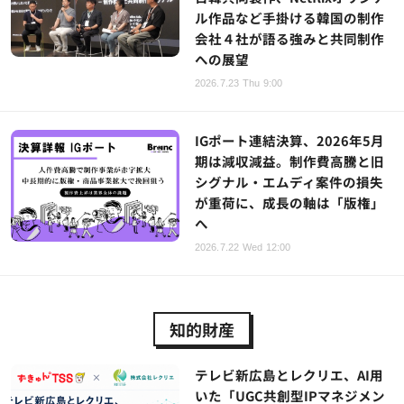
ル作品など手掛ける韓国の制作
会社４社が語る強みと共同制作
への展望
2026.7.23 Thu 9:00
IGポート連結決算、2026年5月
期は減収減益。制作費高騰と旧
シグナル・エムディ案件の損失
が重荷に、成長の軸は「版権」
へ
2026.7.22 Wed 12:00
知的財産
テレビ新広島とレクリエ、AI用
いた「UGC共創型IPマネジメン