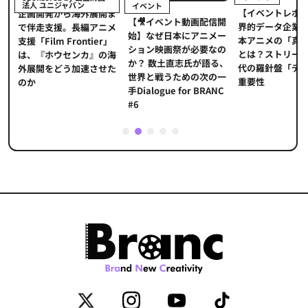
法人 ユニジャパン
イベント
【イベントレポ
メ
企画開発から海外展開ま
【🎥イベント動画配信開
界的データ企業
適
で伴走支援。長編アニメ
始】なぜ日本にアニメー
本アニメの「真
プ
支援「Film Frontier」
ション映画祭が必要なの
とは？ストリー
に
は、『ホウセンカ』の海
か？ 数土直志氏が語る、
代の羅針盤「デ
ソ
外展開をどう加速させた
世界と戦うための次の一
重要性
のか
手Dialogue for BRANC
#6
1
2
3
4
5