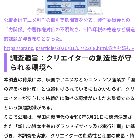
公取委はアニメ制作の取引実態調査を公表。製作委員会との
「力関係」や著作権対価の不明瞭さ、制作印税の格差など構造
的課題が浮き彫りとなった。
https://branc.jp/article/2026/01/07/2268.html
続きを読む »
調査趣旨：クリエイターの創造性が守
られる環境へ
本調査の背景には、映画やアニメなどのコンテンツ産業が「国
の誇るべき財産」と位置付けられているにもかかわらず、クリ
エイターが安心して持続的に働ける環境がいまだ未整備である
という課題認識がある。
そこで公取は、岸田内閣時代の令和6年6月21日に閣議決定さ
れた「新しい資本主義のグランドデザイン及び実行計画」に基
づき、本調査を実施。クリエイターの創造性と産業の成長・持