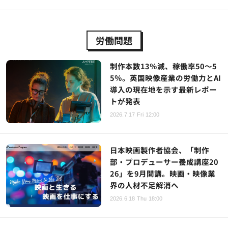
労働問題
制作本数13％減、稼働率50～5
5％。英国映像産業の労働力とAI
導入の現在地を示す最新レポー
トが発表
2026.7.17 Fri 12:00
日本映画製作者協会、「制作
部・プロデューサー養成講座20
26」を9月開講。映画・映像業
界の人材不足解消へ
2026.6.18 Thu 18:00