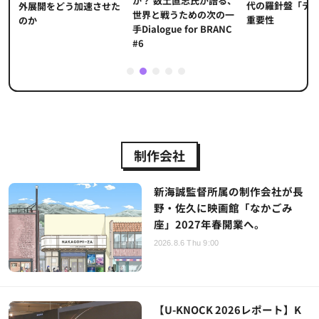
か？ 数土直志氏が語る、
代の羅針盤「デ
ソ
外展開をどう加速させた
世界と戦うための次の一
重要性
のか
手Dialogue for BRANC
#6
1
2
3
4
5
制作会社
新海誠監督所属の制作会社が長
野・佐久に映画館「なかごみ
座」2027年春開業へ。
2026.8.6 Thu 9:00
【U-KNOCK 2026レポート】K