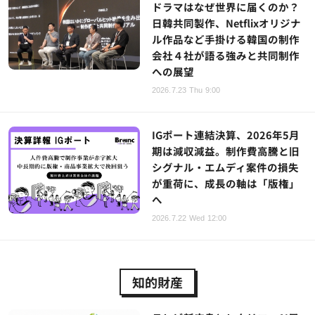
ドラマはなぜ世界に届くのか？
日韓共同製作、Netflixオリジナ
ル作品など手掛ける韓国の制作
会社４社が語る強みと共同制作
への展望
2026.7.23 Thu 9:00
IGポート連結決算、2026年5月
期は減収減益。制作費高騰と旧
シグナル・エムディ案件の損失
が重荷に、成長の軸は「版権」
へ
2026.7.22 Wed 12:00
知的財産