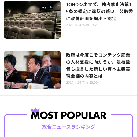
TOHOシネマズ、独占禁止法第1
9条の規定に違反の疑い 公取委
に改善計画を提出・認定
2023.10.4 Wed 13:28
政府は今度こそコンテンツ産業
の人材支援に向かうか。是枝監
督も提言した新しい資本主義実
現会議の内容とは
2024.4.25 Thu 18:00
総合ニュースランキング