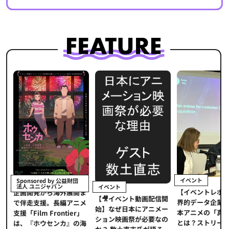
イベント
Sponsored by 公益財団
法人 ユニジャパン
イベント
【イベントレポ
メ
企画開発から海外展開ま
【🎥イベント動画配信開
界的データ企業
適
で伴走支援。長編アニメ
始】なぜ日本にアニメー
本アニメの「真
プ
支援「Film Frontier」
ション映画祭が必要なの
とは？ストリー
に
は、『ホウセンカ』の海