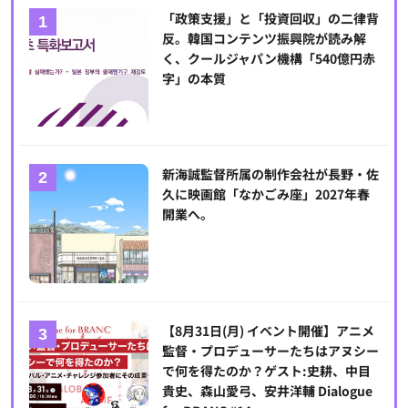
「政策支援」と「投資回収」の二律背
反。韓国コンテンツ振興院が読み解
く、クールジャパン機構「540億円赤
字」の本質
新海誠監督所属の制作会社が長野・佐
久に映画館「なかごみ座」2027年春
開業へ。
【8月31日(月) イベント開催】アニメ
監督・プロデューサーたちはアヌシー
で何を得たのか？ゲスト:史耕、中目
貴史、森山愛弓、安井洋輔 Dialogue