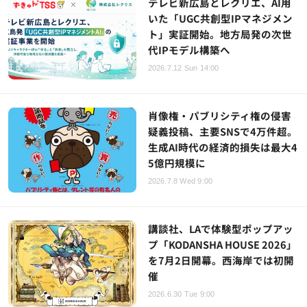
テレビ新広島とレクリエ、AI用
いた「UGC共創型IPマネジメン
ト」実証開始。地方局発の次世
代IPモデル構築へ
2026.7.12 Sun 14:00
肖像権・パブリシティ権の侵害
疑義投稿、主要SNSで4万件超。
生成AI時代の経済的損失は最大4
5億円規模に
2026.7.8 Wed 9:00
講談社、LAで体験型ポップアッ
プ「KODANSHA HOUSE 2026」
を7月2日開幕。西海岸では初開
催
2026.6.30 Tue 9:00