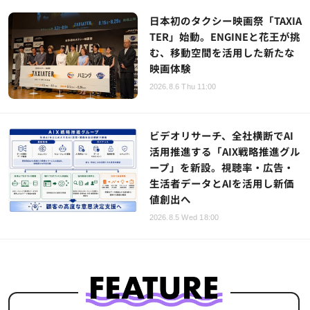
日本初のタクシー映画祭「TAXIA
TER」始動。ENGINEと花王が挑
む、移動空間を活用した新たな
映画体験
2026.8.6 Thu 11:00
ビデオリサーチ、全社横断でAI
活用推進する「AIX戦略推進グル
ープ」を新設。視聴率・広告・
生活者データとAIを活用し新価
値創出へ
2026.8.5 Wed 18:00