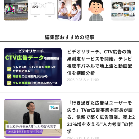
編集部おすすめの記事
ビデオリサーチ、CTV広告の効
果測定サービスを開始。テレビ
視聴率パネルで地上波と動画配
信を横断分析
2025.9.28 Sun 11:00
「行き過ぎた広告はユーザーを
失う」TVer広告事業本部長が語
る、信頼で築く広告事業。売上2
21%増を支える“人力考査”の哲
学
2025.8.19 Tue 12:00