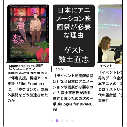
イベント
Sponsored by 公益財団
法人 ユニジャパン
イベント
【イベントレポ
メ
企画開発から海外展開ま
【🎥イベント動画配信開
界的データ企業
適
で伴走支援。長編アニメ
始】なぜ日本にアニメー
本アニメの「真
プ
支援「Film Frontier」
ション映画祭が必要なの
とは？ストリー
に
は、『ホウセンカ』の海
か？ 数土直志氏が語る、
代の羅針盤「デ
ソ
外展開をどう加速させた
世界と戦うための次の一
重要性
のか
手Dialogue for BRANC
#6
1
2
3
4
5