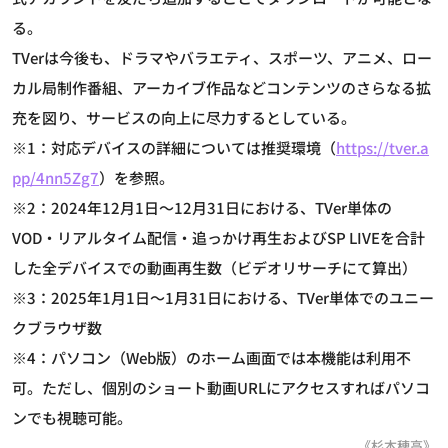
る。
TVerは今後も、ドラマやバラエティ、スポーツ、アニメ、ロー
カル局制作番組、アーカイブ作品などコンテンツのさらなる拡
充を図り、サービスの向上に尽力するとしている。
※1：対応デバイスの詳細については推奨環境（
https://tver.a
pp/4nn5Zg7
）を参照。
※2：2024年12月1日～12月31日における、TVer単体の
VOD・リアルタイム配信・追っかけ再生およびSP LIVEを合計
した全デバイスでの動画再生数（ビデオリサーチにて算出）
※3：2025年1月1日～1月31日における、TVer単体でのユニー
クブラウザ数
※4：パソコン（Web版）のホーム画面では本機能は利用不
可。ただし、個別のショート動画URLにアクセスすればパソコ
ンでも視聴可能。
《杉本穂高》