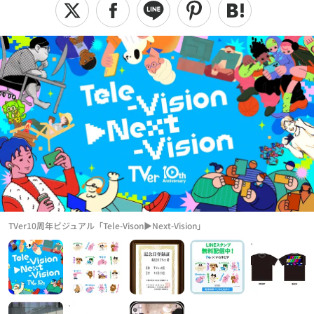
TVer10周年ビジュアル「Tele-Vison▶Next-Vision」