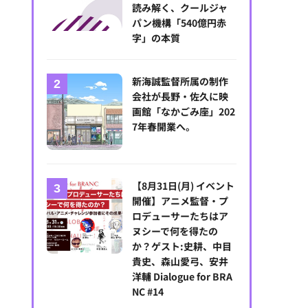
読み解く、クールジャ
パン機構「540億円赤
字」の本質
新海誠監督所属の制作
会社が長野・佐久に映
画館「なかごみ座」202
7年春開業へ。
【8月31日(月) イベント
開催】アニメ監督・プ
ロデューサーたちはア
ヌシーで何を得たの
か？ゲスト:史耕、中目
貴史、森山愛弓、安井
洋輔 Dialogue for BRA
NC #14