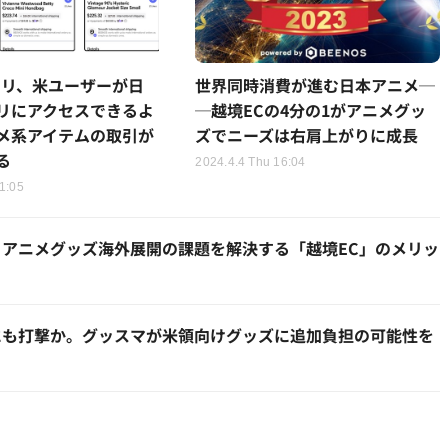
カリ、米ユーザーが日
世界同時消費が進む日本アニメ─
リにアクセスできるよ
─越境ECの4分の1がアニメグッ
メ系アイテムの取引が
ズでニーズは右肩上がりに成長
る
2024.4.4 Thu 16:04
1:05
アニメグッズ海外展開の課題を解決する「越境EC」のメリッ
にも打撃か。グッスマが米領向けグッズに追加負担の可能性を