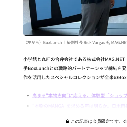
（左から）BoxLunch 上級副社長 Rick Vargas氏, MAG
小学館と丸紅の合弁会社である株式会社MAG.NET
手BoxLunchとの戦略的パートナーシップ締結を
作を活用したスペシャルコレクションが全米のBoxL
高まる“本物志向”に応える、体験型「ショッ
“本物のMANGA”を求める声は明らか。日米
この記事は会員限定です。