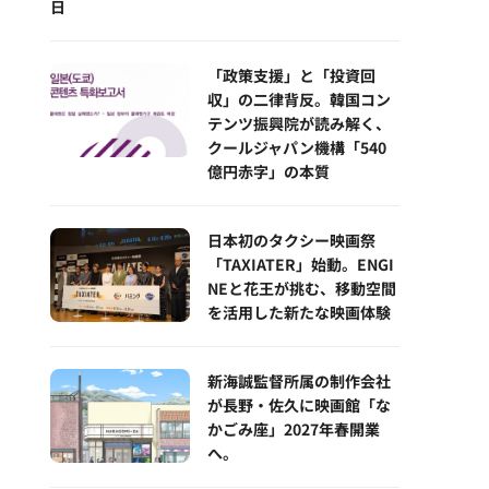
日
「政策支援」と「投資回
収」の二律背反。韓国コン
テンツ振興院が読み解く、
クールジャパン機構「540
億円赤字」の本質
日本初のタクシー映画祭
「TAXIATER」始動。ENGI
NEと花王が挑む、移動空間
を活用した新たな映画体験
新海誠監督所属の制作会社
が長野・佐久に映画館「な
かごみ座」2027年春開業
へ。