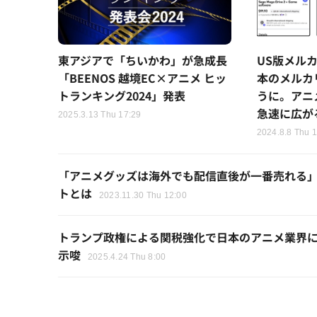
東アジアで「ちいかわ」が急成長
US版メル
「BEENOS 越境EC×アニメ ヒッ
本のメルカ
トランキング2024」発表
うに。アニ
急速に広が
2025.3.13 Thu 17:29
2024.8.8 Thu 1
「アニメグッズは海外でも配信直後が一番売れる」
トとは
2023.11.30 Thu 12:00
トランプ政権による関税強化で日本のアニメ業界
示唆
2025.4.24 Thu 8:00