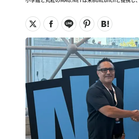
小学館と丸紅のMAG.NETは米BoxLunchと