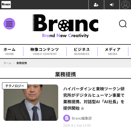
ホーム
映像コンテンツ
ビジネス
メディア
HOME
VIDEO CONTENT
BUSINESS
MEDIA
ホーム
›
業務提携
業務提携
テクノロジー
ハイパーダインと東映ツークン研
究所がデジタルヒューマン事業で
業務提携、対話型AI「AI社長」を
提供開始
Branc編集部
2026.8.1 Sat 14:00