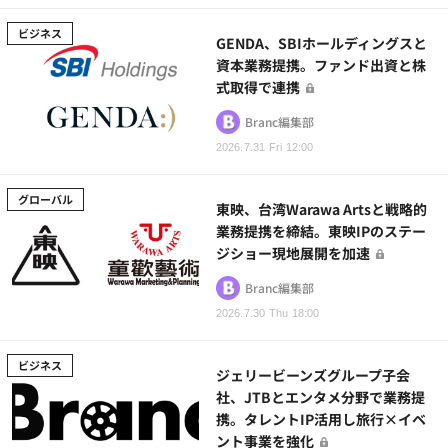
ビジネス
GENDA、SBIホールディングスと
資本業務提携。ファンド出資と株
式取得で連携
Branc編集部
2026.7.31 Fri 12:00
グローバル
東映、台湾Warawa Artsと戦略的
業務提携を締結。東映IPのステー
ジショー現地展開を加速
Branc編集部
2026.7.30 Thu 18:00
ビジネス
ジェリービーンズグループ子会
社、JTBとエンタメ分野で業務提
携。タレントIP活用し旅行×イベ
ント事業を強化