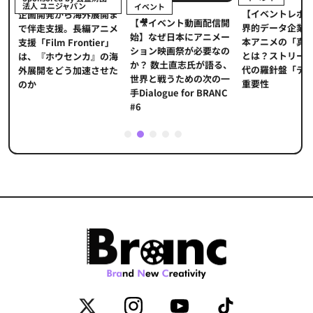
法人 ユニジャパン
イベント
【イベントレポ
メ
企画開発から海外展開ま
【🎥イベント動画配信開
界的データ企業
適
で伴走支援。長編アニメ
始】なぜ日本にアニメー
本アニメの「真
プ
支援「Film Frontier」
ション映画祭が必要なの
とは？ストリー
に
は、『ホウセンカ』の海
か？ 数土直志氏が語る、
代の羅針盤「デ
ソ
外展開をどう加速させた
世界と戦うための次の一
重要性
のか
手Dialogue for BRANC
#6
1
2
3
4
5