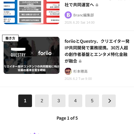
社で共同運営へ
Branc編集部
2026.6.20 Sat 14:00
働き方
foriioとQuestry、クリエイター発
IP共同開発で業務提携。30万人超
の創作者基盤とエンタメ特化金融
が融合
杉本穂高
2026.6.2 Tue 9:00
1
2
3
4
5
Page 1 of 5