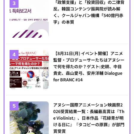
「政策支援」と「投資回収」の二律背
反。韓国コンテンツ振興院が読み解
く、クールジャパン機構「540億円赤
字」の本質
【8月31日(月) イベント開催】アニメ
監督・プロデューサーたちはアヌシー
で何を得たのか？ゲスト:史耕、中目
貴史、森山愛弓、安井洋輔 Dialogue
for BRANC #14
アヌシー国際アニメーション映画祭2
026受賞結果一覧：長編最高賞は『Th
e Violinist』、日本作品『花緑青が明
ける日に』『タコピーの原罪』が部門
賞受賞