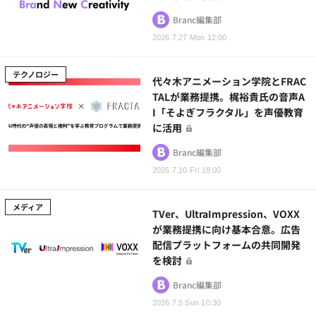
Branc編集部
2026.7.27 Mon 12:00
テクノロジー
代々木アニメーション学院とFRAC
TALが業務提携。梶裕貴氏の音声A
I「そよぎフラクタル」を声優教育
に活用
Branc編集部
2026.7.10 Fri 18:00
メディア
TVer、UltraImpression、VOXX
が業務提携に向け基本合意。広告
配信プラットフォームの共同開発
を検討
Branc編集部
2026.7.5 Sun 10:30