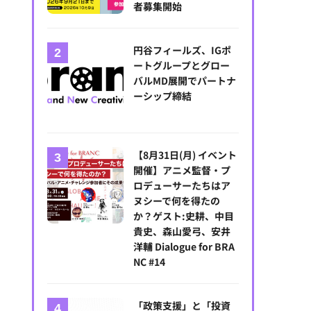
者募集開始
円谷フィールズ、IGポ
ートグループとグロー
バルMD展開でパートナ
ーシップ締結
【8月31日(月) イベント
開催】アニメ監督・プ
ロデューサーたちはア
ヌシーで何を得たの
か？ゲスト:史耕、中目
貴史、森山愛弓、安井
洋輔 Dialogue for BRA
NC #14
「政策支援」と「投資