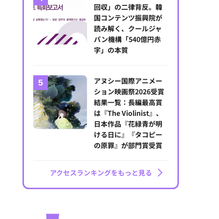
回収」の二律背反。韓
国コンテンツ振興院が
読み解く、クールジャ
パン機構「540億円赤
字」の本質
アヌシー国際アニメー
ション映画祭2026受賞
結果一覧：長編最高賞
は『The Violinist』、
日本作品『花緑青が明
ける日に』『タコピー
の原罪』が部門賞受賞
アクセスランキングをもっと見る