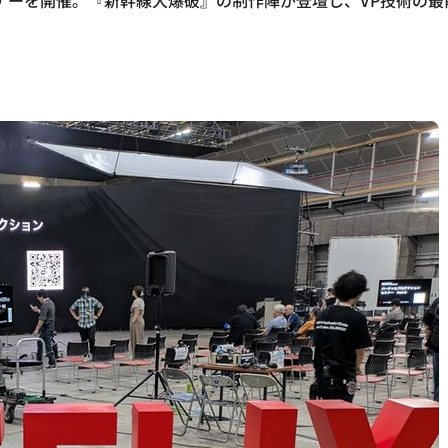
）セミナーを開催。『新幹線大爆破』の制作陣が登壇し、VP技術