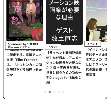
イベント
Sponsored by 公益財団
法人 ユニジャパン
イベント
【イベントレポ
メ
企画開発から海外展開ま
【🎥イベント動画配信開
界的データ企業
適
で伴走支援。長編アニメ
始】なぜ日本にアニメー
本アニメの「真
プ
支援「Film Frontier」
ション映画祭が必要なの
とは？ストリー
に
は、『ホウセンカ』の海
か？ 数土直志氏が語る、
代の羅針盤「デ
ソ
外展開をどう加速させた
世界と戦うための次の一
重要性
のか
手Dialogue for BRANC
#6
1
2
3
4
5