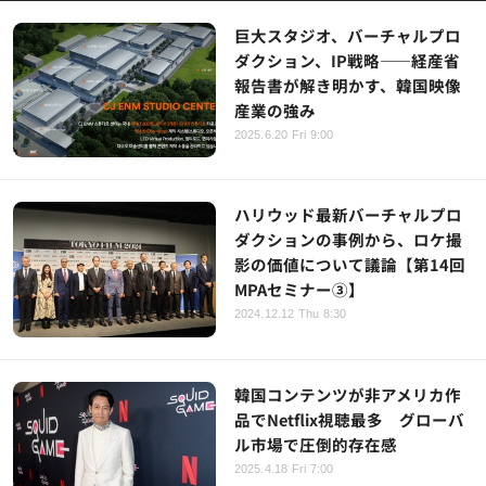
巨大スタジオ、バーチャルプロ
ダクション、IP戦略——経産省
報告書が解き明かす、韓国映像
産業の強み
2025.6.20 Fri 9:00
ハリウッド最新バーチャルプロ
ダクションの事例から、ロケ撮
影の価値について議論【第14回
MPAセミナー③】
2024.12.12 Thu 8:30
韓国コンテンツが非アメリカ作
品でNetflix視聴最多 グローバ
ル市場で圧倒的存在感
2025.4.18 Fri 7:00