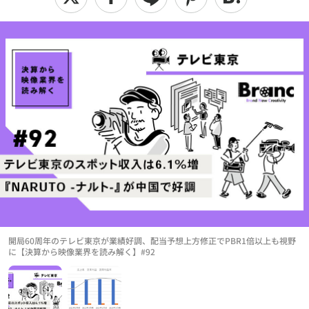
開局60周年のテレビ東京が業績好調、配当予想上方修正でPBR1倍以上も視野
に【決算から映像業界を読み解く】#92