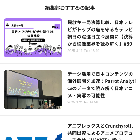
編集部おすすめの記事
民放キー局決算比較、日本テレ
ビがトップの座を守るもテレビ
朝日の躍進目立つ展開に【決算
から映像業界を読み解く】#89
2025.3.11 Tue 16:19
データ活用で日本コンテンツの
海外展開を加速：Parrot Analyti
csのデータで読み解く日本アニ
メ・実写の可能性
2025.3.21 Fri 16:58
アニプレックスとCrunchyroll、
共同出資によるアニメプロデュ
ース会社「HAYATE」設立