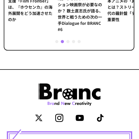
本アニメの「真
プ
支援「Film Frontier」
ション映画祭が必要なの
とは？ストリー
に
は、『ホウセンカ』の海
か？ 数土直志氏が語る、
代の羅針盤「デ
ソ
外展開をどう加速させた
世界と戦うための次の一
重要性
のか
手Dialogue for BRANC
#6
1
2
3
4
5