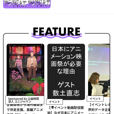
イベント
Sponsored by 公益財団
法人 ユニジャパン
イベント
【イベントレポ
メ
企画開発から海外展開ま
【🎥イベント動画配信開
界的データ企業
適
で伴走支援。長編アニメ
始】なぜ日本にアニメー