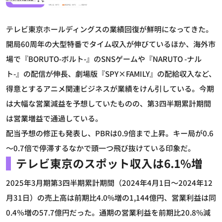
テレビ東京ホールディングスの業績回復が鮮明になってきた。
開局60周年の大型特番でタイム収入が伸びているほか、海外市
場で『BORUTO-ボルト-』のSNSゲームや『NARUTO -ナル
ト-』の配信が伸長、劇場版『SPY×FAMILY』の配給収入など、
得意とするアニメ関連ビジネスが業績をけん引している。今期
は大幅な営業減益を予想していたものの、第3四半期累計期間
は営業増益で通過している。
配当予想の修正も発表し、PBRは0.9倍まで上昇。キー局が0.6
～0.7倍で停滞するなかで頭一つ飛び抜けている印象だ。
テレビ東京のスポット収入は6.1%増
2025年3月期第3四半期累計期間（2024年4月1日～2024年12
月31日）の売上高は前期比4.0%増の1,144億円、営業利益は同
0.4％増の57.7億円だった。通期の営業利益を前期比20.8%減