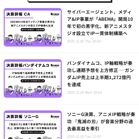
サイバーエージェント、メディ
ア&IP事業が「ABEMA」開局10
年で初の黒字化。新アニメスタ
ジオ設立でIP一貫体制構築へ
2025.11.20 Thu 18:00
バンダイナムコ、IP軸戦略が奏
功し通期予想を上方修正 ─ ガン
ダムIP売上は上半期1,272億円
を達成
2025.11.19 Wed 18:00
ソニーG決算、アニメIP戦略が奏
功 『鬼滅の刃』が音楽分野の過
去最高益を牽引
2025.11.18 Tue 12:00