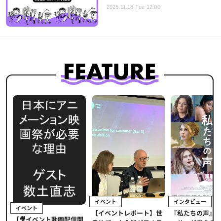
2025.11.18 Tue 12:00
イベント
インタビュー
イベント
【イベントレポート】世
ま
『私たちの声』
【🎥イベント動画配信開