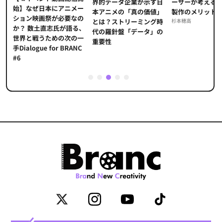
界的データ企業が示す日
メ
ーサーが考える
始】なぜ日本にアニメー
本アニメの「真の価値」
」
製作のメリット
ション映画祭が必要なの
とは？ストリーミング時
海
杉本穂高
か？ 数土直志氏が語る、
代の羅針盤「データ」の
た
世界と戦うための次の一
重要性
手Dialogue for BRANC
#6
1
2
3
4
5