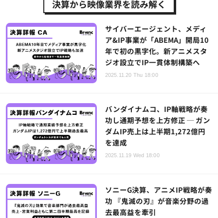
決算から映像業界を読み解く
サイバーエージェント、メディ
ア&IP事業が「ABEMA」開局10
年で初の黒字化。新アニメスタ
ジオ設立でIP一貫体制構築へ
2025.11.20 Thu 18:00
バンダイナムコ、IP軸戦略が奏
功し通期予想を上方修正 ─ ガン
ダムIP売上は上半期1,272億円
を達成
2025.11.19 Wed 18:00
ソニーG決算、アニメIP戦略が奏
功 『鬼滅の刃』が音楽分野の過
去最高益を牽引