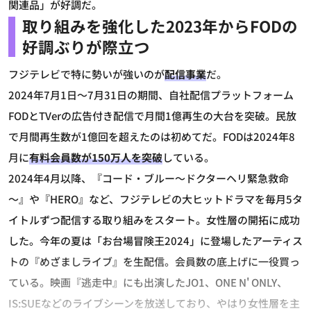
関連品」が好調だ。
取り組みを強化した2023年からFODの
好調ぶりが際立つ
フジテレビで特に勢いが強いのが
配信事業
だ。
2024年7月1日～7月31日の期間、自社配信プラットフォーム
FODとTVerの広告付き配信で月間1億再生の大台を突破。民放
で月間再生数が1億回を超えたのは初めてだ。FODは2024年8
月に
有料会員数が150万人を突破
している。
2024年4月以降、『コード・ブルー～ドクターヘリ緊急救命
～』や『HERO』など、フジテレビの大ヒットドラマを毎月5タ
イトルずつ配信する取り組みをスタート。女性層の開拓に成功
した。今年の夏は「お台場冒険王2024」に登場したアーティス
トの『めざましライブ』を生配信。会員数の底上げに一役買っ
ている。映画『逃走中』にも出演したJO1、ONE N' ONLY、
IS:SUEなどのライブシーンを放送しており、やはり女性層を主