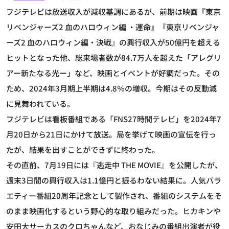
フジテレビは放送収入が減収基調にあるが、前期は映画『東京
リベンジャーズ2 血のハロウィン編 ・運命』『東京リベンジャ
ーズ2 血のハロウィン編・決戦』の興行収入が50億円を超える
ヒットとなった他、総来場者数が84.7万人を超えた「アレグリ
アー新たなる光ー」など、映画とイベントが好調だった。その
ため、2024年3月期上半期は4.8％の増収。今期はその反動減
に見舞われている。
フジテレビは看板番組である「FNS27時間テレビ」を2024年7
月20日から21日にかけて放送。局を挙げて映画の宣伝を行っ
たが、結果を出すことができずに終わった。
その直前、7月19日には『逃走中 THE MOVIE』を公開したが、
週末3日間の興行収入は1.1億円と振るわない結果に。人気バラ
エティー番組20周年記念として製作され、番組のシステムをそ
のまま映画化するという野心的な取り組みだった。ヒカキンや
安田大サーカスのクロちゃんなど、おなじみの番組出演者が役