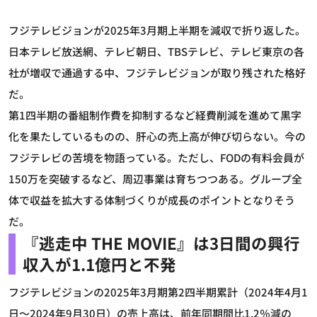
フジテレビジョンが2025年3月期上半期を減収で折り返した。
日本テレビ放送網、テレビ朝日、TBSテレビ、テレビ東京の各
社が増収で通過する中、フジテレビジョンが取り残された格好
だ。
第1四半期の番組制作費を抑制するなど経費削減を進めて黒字
化を果たしているものの、肝心の売上高が伸び切らない。今の
フジテレビの苦境を物語っている。ただし、FODの有料会員が
150万を突破するなど、周辺事業は育ちつつある。グループ全
体で収益を拡大する体制づくりが成長のポイントとなりそう
だ。
『逃走中 THE MOVIE』は3日間の興行
収入が1.1億円と不発
フジテレビジョンの2025年3月期第2四半期累計（2024年4月1
日～2024年9月30日）の売上高は、前年同期間比1.2％減の