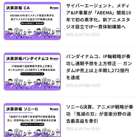
サイバーエージェント、メディ
ア&IP事業が「ABEMA」開局10
年で初の黒字化。新アニメスタ
ジオ設立でIP一貫体制構築へ
2025.11.20 Thu 18:00
バンダイナムコ、IP軸戦略が奏
功し通期予想を上方修正 ─ ガン
ダムIP売上は上半期1,272億円
を達成
2025.11.19 Wed 18:00
ソニーG決算、アニメIP戦略が奏
功 『鬼滅の刃』が音楽分野の過
去最高益を牽引
2025.11.18 Tue 12:00