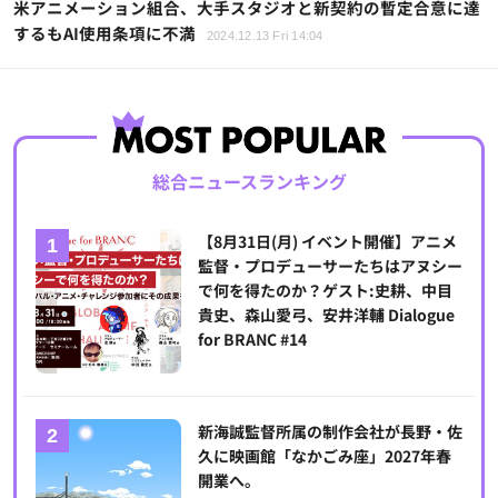
米アニメーション組合、大手スタジオと新契約の暫定合意に達
するもAI使用条項に不満
2024.12.13 Fri 14:04
総合ニュースランキング
【8月31日(月) イベント開催】アニメ
監督・プロデューサーたちはアヌシー
で何を得たのか？ゲスト:史耕、中目
貴史、森山愛弓、安井洋輔 Dialogue
for BRANC #14
新海誠監督所属の制作会社が長野・佐
久に映画館「なかごみ座」2027年春
開業へ。