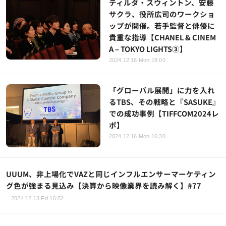
ティルダ・スウィントン、安藤
サクラ、役所広司のワークショ
ップが開催。若手監督と俳優に
貴重な指導【CHANEL & CINEM
A – TOKYO LIGHTS③】
2024.12.16 Mon 18:00
「グローバル展開」に力を入れ
るTBS、その戦略と『SASUKE』
での成功事例【TIFFCOM2024レ
ポ】
2024.12.16 Mon 16:30
UUUM、非上場化でVAZと同じインフルエンサーマーケティン
グ色が強まる見込み【決算から映像業界を読み解く】#77
2024.12.13 Fri 16:52