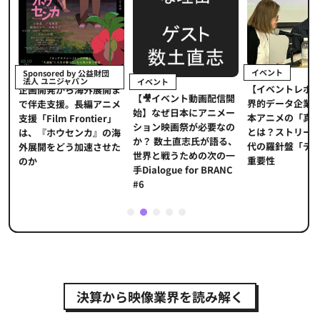
イベント
Sponsored by 公益財団
法人 ユニジャパン
イベント
【イベントレポ
メ
企画開発から海外展開ま
【🎥イベント動画配信開
界的データ企業
適
で伴走支援。長編アニメ
始】なぜ日本にアニメー
本アニメの「真
プ
支援「Film Frontier」
ション映画祭が必要なの
とは？ストリー
に
は、『ホウセンカ』の海
か？ 数土直志氏が語る、
代の羅針盤「デ
ソ
外展開をどう加速させた
世界と戦うための次の一
重要性
のか
手Dialogue for BRANC
#6
1
2
3
4
5
決算から映像業界を読み解く