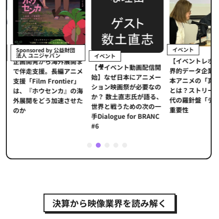
イベント
Sponsored by 公益財団
法人 ユニジャパン
イベント
【イベントレポ
メ
企画開発から海外展開ま
【🎥イベント動画配信開
界的データ企業
適
で伴走支援。長編アニメ
始】なぜ日本にアニメー
本アニメの「真
プ
支援「Film Frontier」
ション映画祭が必要なの
とは？ストリー
に
は、『ホウセンカ』の海
か？ 数土直志氏が語る、
代の羅針盤「デ
ソ
外展開をどう加速させた
世界と戦うための次の一
重要性
のか
手Dialogue for BRANC
#6
1
2
3
4
5
決算から映像業界を読み解く