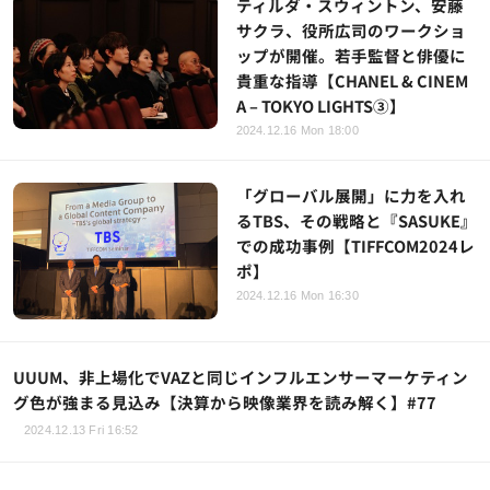
ティルダ・スウィントン、安藤
サクラ、役所広司のワークショ
ップが開催。若手監督と俳優に
貴重な指導【CHANEL & CINEM
A – TOKYO LIGHTS③】
2024.12.16 Mon 18:00
「グローバル展開」に力を入れ
るTBS、その戦略と『SASUKE』
での成功事例【TIFFCOM2024レ
ポ】
2024.12.16 Mon 16:30
UUUM、非上場化でVAZと同じインフルエンサーマーケティン
グ色が強まる見込み【決算から映像業界を読み解く】#77
2024.12.13 Fri 16:52