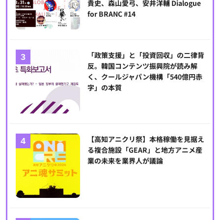
貴史、森山愛弓、安井洋輔 Dialogue
for BRANC #14
「政策支援」と「投資回収」の二律背
反。韓国コンテンツ振興院が読み解
く、クールジャパン機構「540億円赤
字」の本質
【高知アニクリ祭】本格稼働を見据え
る複合施設「GEAR」と地方アニメ産
業の未来を業界人が議論