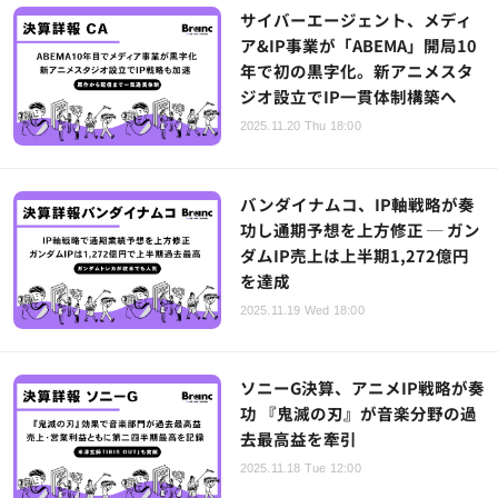
サイバーエージェント、メディ
ア&IP事業が「ABEMA」開局10
年で初の黒字化。新アニメスタ
ジオ設立でIP一貫体制構築へ
2025.11.20 Thu 18:00
バンダイナムコ、IP軸戦略が奏
功し通期予想を上方修正 ─ ガン
ダムIP売上は上半期1,272億円
を達成
2025.11.19 Wed 18:00
ソニーG決算、アニメIP戦略が奏
功 『鬼滅の刃』が音楽分野の過
去最高益を牽引
2025.11.18 Tue 12:00