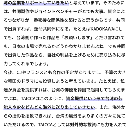
湾の産業をサポートしていきたい
と考えています。そのために
は、
共同製作やジョイントベンチャーがとても大事
。資金によ
るつながりが一番密接な関係性を築けると思うからです。共同
で出資すれば、運命共同体になる。たとえばKADOKAWAにし
ても、台湾側が作った作品を「お願いします」とだけ言われて
も、日本の市場で売れるかどうかわかりませんよね。でも共同
で出資した作品なら、自社の利益を上げるために売り込みに尽
力してくれるでしょう。
今後、CJやフランスとも合作の予定がありますし、予算の大き
な韓国のドラマにも投資しようと考えています。たとえば、私
達が資金を提供すれば、台湾の俳優を韓国で起用してもらえま
すよね。TAICCAはこのように、
資金提供という形で台湾の芸
能人やIPをどんどん海外に送り出していきたい
。また、海外か
らの撮影を招致できれば、台湾の風景をより多くの方々に見て
いただけるので、TAICCAとしては
対外的な投資にも力を入れて