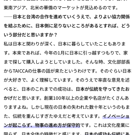
東南アジア、北米の華僑のマーケットが見込めるのです。
――日本と台湾の合作を進めていくうえで、よりよい協力関係
を結ぶために、日本側に足りないところがあるとすれば、どう
いう部分だと思いますか？
私は日本と関わりが深く、日本に暮らしていたこともありま
す。本来であれば、今年の1月に日本に引っ越すつもりで、家
まで探して購入しようとしていました。そんな時、文化部部長
からTAICCAの仕事の話が来たというわけです。そのぐらい日本
が大好きで、よく理解しています。そのうえで率直な意見を述
べると、日本のこれまでの成功は、
日本が伝統を守ってきたお
かげ
だと思います。創業100年以上の企業や名店がたくさんあ
りますよね。しかし現在の日本の失われた数十年というのもま
た、伝統を重んじすぎたゆえだと考えています。
イノベーショ
ンが起こらず、物事の進め方が保守的
です。これは文化産業に
限らず、日本全体の特徴だと感じます。
日本の成功も伝統にあ