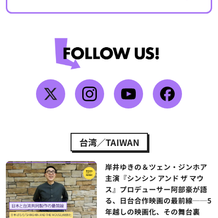
台湾／TAIWAN
岸井ゆきの＆ツェン・ジンホア
主演『シンシン アンド ザ マウ
ス』プロデューサー阿部豪が語
る、日台合作映画の最前線──5
年越しの映画化、その舞台裏