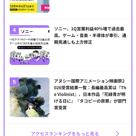
ソニー、1Q営業利益40％増で過去最
高。ゲーム・音楽・半導体が牽引、通
期見通しも上方修正
アヌシー国際アニメーション映画祭2
026受賞結果一覧：長編最高賞は『Th
e Violinist』、日本作品『花緑青が明
ける日に』『タコピーの原罪』が部門
賞受賞
アクセスランキングをもっと見る