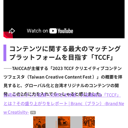
コンテンツに関する最大のマッチング
プラットフォームを目指す「TCCF」
――TAICCAが主催する「2023 TCCF クリエイティブコンテン
ツフェスタ（Taiwan Creative Content Fest ）」の概要を拝
見すると、グローバル化と台湾オリジナルのコンテンツの開
発、この2点に力を入れてらっしゃると感じました。
台湾のコンテンツ投資への熱さを体感！大型展覧会「TCCF」
とは？その盛り上がりをレポート | Branc（ブラン）-Brand Ne
w Creativity-
PR