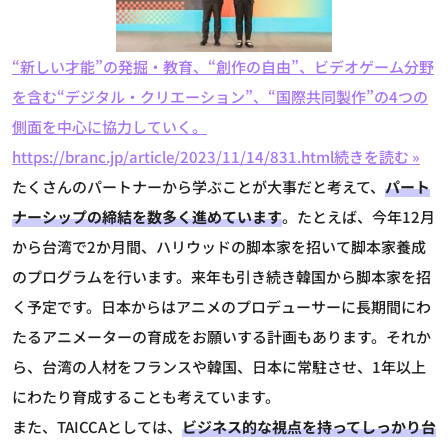
“新しい才能”の発掘・教育、“創作の自由”、ビデオゲーム分野
を含む“デジタル・クリエーション”、“国際共同製作”の4つの
側面を中心に協力していく。
https://branc.jp/article/2023/11/14/831.html
続きを読む »
たくさんのパートナーから学ぶことが大事だと考えて、
パート
ナーシップの締結を数多く進めています
。たとえば、今年12月
から台湾で2か月間、ハリウッドの脚本家を招いて脚本家養成
のプログラムを行います。来年も引き続き韓国から脚本家を招
く予定です。日本からはアニメのプロデューサーに長期間にわ
たるアニメーターの育成をお願いする計画もあります。それか
ら、台湾の人材をフランスや韓国、日本に常駐させ、1年以上
にわたり育成することも考えています。
また、TAICCAとしては、
ビジネス的な視点を持ってしっかり台