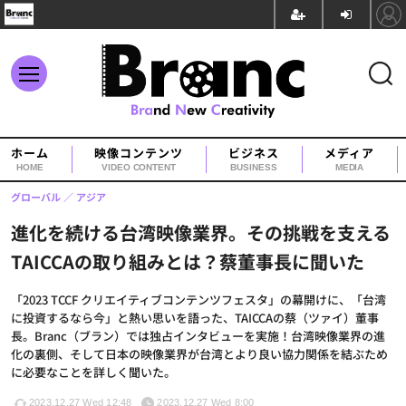
ホーム
映像コンテンツ
ビジネス
メディア
HOME
VIDEO CONTENT
BUSINESS
MEDIA
グローバル
アジア
進化を続ける台湾映像業界。その挑戦を支える
TAICCAの取り組みとは？蔡董事長に聞いた
「2023 TCCF クリエイティブコンテンツフェスタ」の幕開けに、「台湾
に投資するなら今」と熱い思いを語った、TAICCAの蔡（ツァイ）董事
長。Branc（ブラン）では独占インタビューを実施！台湾映像業界の進
化の裏側、そして日本の映像業界が台湾とより良い協力関係を結ぶため
に必要なことを詳しく聞いた。
2023.12.27 Wed 12:48
2023.12.27 Wed 8:00