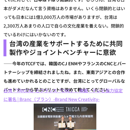
本がダメだなんて言う資格はありません。いくら閉鎖的とはい
っても日本には1億3,000万人の市場がありますが、台湾は
2,300万人あまりの人口で自らの文化産業を養えない。閉鎖的
でいるわけにはいかないのです。
台湾の産業をサポートするために
共同
製作やジョイントベンチャーに意欲
――今年のTCCFでは、韓国のCJ ENMやフランスのCNCとバー
トナーシップを締結されましたね。また、東南アジアとの合作
も進めていかれるとのことですが、台湾にとってグローバルな
パートナーから学ぶメリットを改めて教えてください。
台湾「TAICCA」とフランス「CNC」、映画・テレビ協力協定
に署名 | Branc（ブラン）-Brand New Creativity-