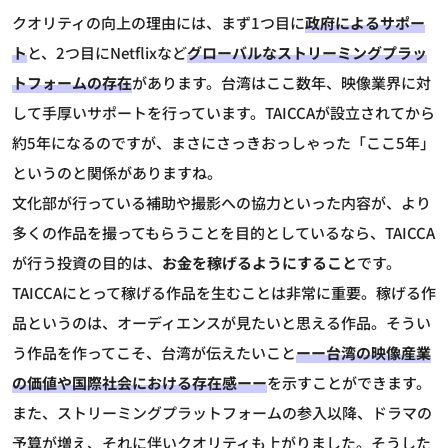
クオリティの向上の理由には、まず1つ目に
政府によるサポー
ト
と、2つ目にNetflixなど
グローバルなストリーミングプラッ
トフォームの存在
があります。台湾はここ数年、映像業界に対
して手厚いサポートを行っています。TAICCAが設立されてから
約5年になるのですが、まさにさっきおっしゃった「ここ5年」
というのと関係がありますね。
文化部が行っている補助や撮影への協力といった内容が、より
多くの作品を撮ってもらうことを目的としているなら、TAICCA
が行う投資の目的は、
お金を稼げるようにすること
です。
TAICCAにとって稼げる作品を生むことは非常に重要。稼げる作
品というのは、オーディエンスが見たいと思える作品。そうい
う作品を作ってこそ、台湾が伝えたいこと
ーー台湾の映像産業
の価値や国際社会における存在感ーー
を示すことができます。
また、ストリーミングプラットフォームの参入以降、ドラマの
予算が増え、それに伴いクオリティも上がりました。そうした