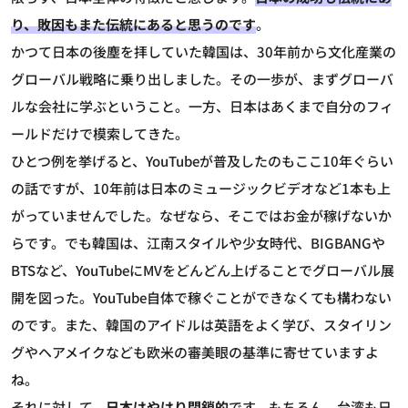
り、敗因もまた伝統にあると思うのです
。
かつて日本の後塵を拝していた韓国は、30年前から文化産業の
グローバル戦略に乗り出しました。その一歩が、まずグローバ
ルな会社に学ぶということ。一方、日本はあくまで自分のフィ
ールドだけで模索してきた。
ひとつ例を挙げると、YouTubeが普及したのもここ10年ぐらい
の話ですが、10年前は日本のミュージックビデオなど1本も上
がっていませんでした。なぜなら、そこではお金が稼げないか
らです。でも韓国は、江南スタイルや少女時代、BIGBANGや
BTSなど、YouTubeにMVをどんどん上げることでグローバル展
開を図った。YouTube自体で稼ぐことができなくても構わない
のです。また、韓国のアイドルは英語をよく学び、スタイリン
グやヘアメイクなども欧米の審美眼の基準に寄せていますよ
ね。
それに対して、
日本はやはり閉鎖的
です。もちろん、台湾も日