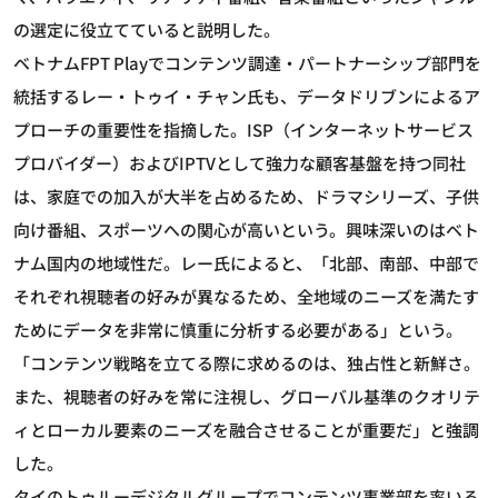
の選定に役立てていると説明した。
ベトナムFPT Playでコンテンツ調達・パートナーシップ部門を
統括するレー・トゥイ・チャン氏も、データドリブンによるア
プローチの重要性を指摘した。ISP（インターネットサービス
プロバイダー）およびIPTVとして強力な顧客基盤を持つ同社
は、家庭での加入が大半を占めるため、ドラマシリーズ、子供
向け番組、スポーツへの関心が高いという。興味深いのはベト
ナム国内の地域性だ。レー氏によると、「北部、南部、中部で
それぞれ視聴者の好みが異なるため、全地域のニーズを満たす
ためにデータを非常に慎重に分析する必要がある」という。
「コンテンツ戦略を立てる際に求めるのは、独占性と新鮮さ。
また、視聴者の好みを常に注視し、グローバル基準のクオリテ
ィとローカル要素のニーズを融合させることが重要だ」と強調
した。
タイのトゥルーデジタルグループでコンテンツ事業部を率いる