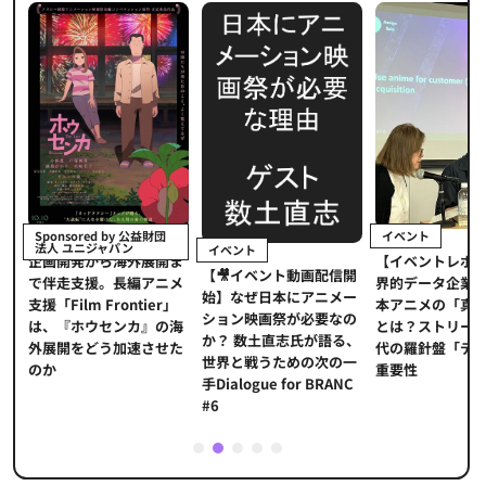
イベント
Sponsored by 公益財団
法人 ユニジャパン
イベント
【イベントレポ
メ
企画開発から海外展開ま
【🎥イベント動画配信開
界的データ企業
適
で伴走支援。長編アニメ
始】なぜ日本にアニメー
本アニメの「真
プ
支援「Film Frontier」
ション映画祭が必要なの
とは？ストリー
に
は、『ホウセンカ』の海
か？ 数土直志氏が語る、
代の羅針盤「デ
ソ
外展開をどう加速させた
世界と戦うための次の一
重要性
のか
手Dialogue for BRANC
#6
1
2
3
4
5