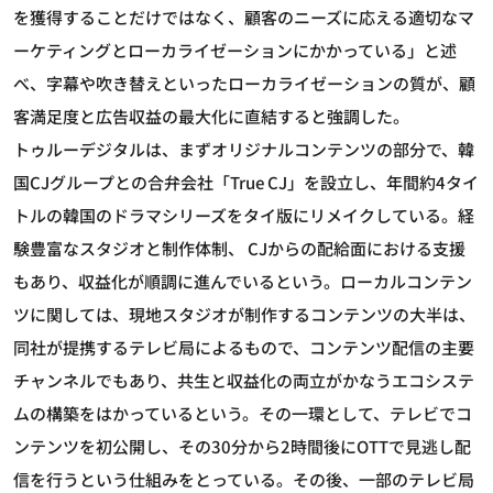
を獲得することだけではなく、顧客のニーズに応える適切なマ
ーケティングとローカライゼーションにかかっている」と述
べ、字幕や吹き替えといったローカライゼーションの質が、顧
客満足度と広告収益の最大化に直結すると強調した。
トゥルーデジタルは、まずオリジナルコンテンツの部分で、韓
国CJグループとの合弁会社「True CJ」を設立し、年間約4タイ
トルの韓国のドラマシリーズをタイ版にリメイクしている。経
験豊富なスタジオと制作体制、 CJからの配給面における支援
もあり、収益化が順調に進んでいるという。ローカルコンテン
ツに関しては、現地スタジオが制作するコンテンツの大半は、
同社が提携するテレビ局によるもので、コンテンツ配信の主要
チャンネルでもあり、共生と収益化の両立がかなうエコシステ
ムの構築をはかっているという。その一環として、テレビでコ
ンテンツを初公開し、その30分から2時間後にOTTで見逃し配
信を行うという仕組みをとっている。その後、一部のテレビ局