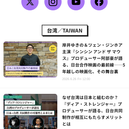
台湾／TAIWAN
岸井ゆきの＆ツェン・ジンホア
主演『シンシン アンド ザ マウ
ス』プロデューサー阿部豪が語
る、日台合作映画の最前線──5
年越しの映画化、その舞台裏
2026.6.26 Fri 12:00
なぜ台湾は日本と組むのか？
『ディア・ストレンジャー』プ
ロデューサーが語る、日台共同
制作が相互にもたらすメリット
とは