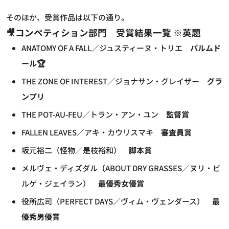
そのほか、受賞作品は以下の通り。
🎥コンペティション部門 受賞結果一覧 ※英題
ANATOMY OF A FALL／ジュスティーヌ・トリエ
パルムド
ール🏆
THE ZONE OF INTEREST／ジョナサン・グレイザー
グラ
ンプリ
THE POT-AU-FEU／トラン・アン・ユン
監督賞
FALLEN LEAVES／アキ・カウリスマキ
審査員賞
坂元裕二（怪物／是枝裕和）
脚本賞
メルヴェ・ディズダル
（
ABOUT DRY GRASSES／ヌリ・ビ
ルゲ・ジェイラン）
最優秀女優賞
役所広司（PERFECT DAYS／ヴィム・ヴェンダース）
最
優秀男優賞