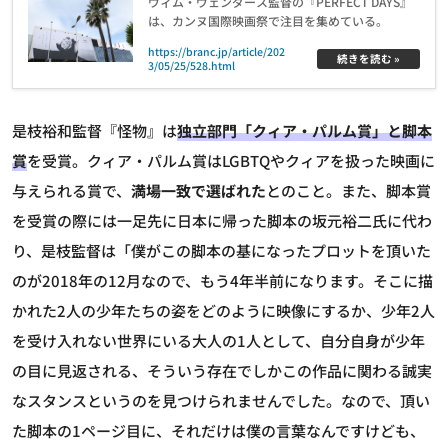
ヴィム・ヴェンダース監督の『PERFECT DAYS』
は、カンヌ国際映画祭で注目を集めている。
https://branc.jp/article/202
続きを読む »
3/05/25/528.html
是枝裕和監督『怪物』は
独立部門「クィア・パルム賞」と脚本
賞
を受賞。クィア・パルム賞はLGBTQやクィアを扱った映画に
与えられる賞で、
満場一致で選ばれた
とのこと。また、脚本賞
を受賞の際には一足先に日本に帰った脚本の坂元裕二氏に代わ
り、是枝監督は「僕がこの脚本の基になったプロットを頂いた
のが2018年の12月なので、もう4年半前になります。そこに描
かれた2人の少年たちの姿をどのように映像にするか、少年2人
を受け入れない世界にいる大人の1人として、自分自身が少年
の目に見返される、そういう存在でしかこの作品に関わる誠実
なスタンスというのを見つけられませんでした。なので、頂い
た脚本の1ページ目に、それだけは僕の言葉なんですけども、