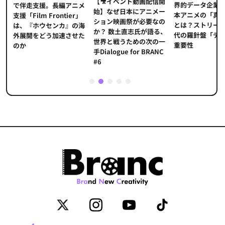
【🎥イベント動画配信開
界的データ企業
適
で伴走支援。長編アニメ
始】なぜ日本にアニメー
本アニメの「真
プ
支援「Film Frontier」
ション映画祭が必要なの
とは？ストリー
に
は、『ホウセンカ』の海
か？ 数土直志氏が語る、
代の羅針盤「デ
ソ
外展開をどう加速させた
世界と戦うための次の一
重要性
のか
手Dialogue for BRANC
#6
1
2
3
4
5