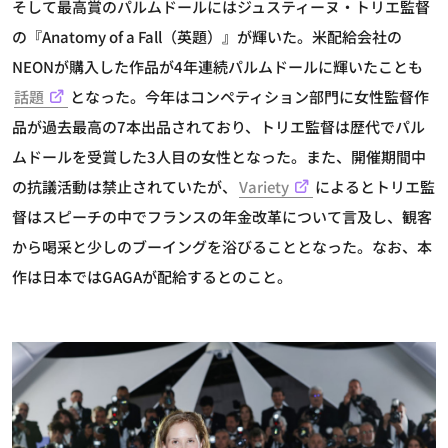
そして最高賞のパルムドールにはジュスティーヌ・トリエ監督
の『Anatomy of a Fall（英題）』が輝いた。米配給会社の
NEONが購入した作品が4年連続パルムドールに輝いたことも
話題
となった。今年はコンペティション部門に女性監督作
品が過去最高の7本出品されており、トリエ監督は歴代でパル
ムドールを受賞した3人目の女性となった。また、開催期間中
の抗議活動は禁止されていたが、
Variety
によるとトリエ監
督はスピーチの中でフランスの年金改革について言及し、観客
から喝采と少しのブーイングを浴びることとなった。なお、本
作は日本ではGAGAが配給するとのこと。