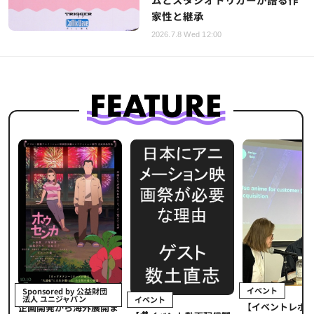
家性と継承
2026.7.8 Wed 12:00
イベント
Sponsored by 公益財団
法人 ユニジャパン
イベント
【イベントレポ
メ
企画開発から海外展開ま