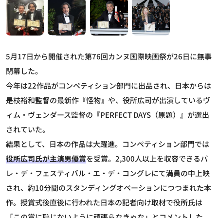
5月17日から開催された第76回カンヌ国際映画祭が26日に無事
閉幕した。
今年は22作品がコンペティション部門に出品され、日本からは
是枝裕和監督の
最新作『怪物』や、
役所広司が出演しているヴ
ィム・ヴェンダース監督の『PERFECT DAYS（原題）』が選出
されていた。
結果として、日本の作品は大躍進。コンペティション部門では
役所広司氏が主演男優賞
を受賞。2,300人以上を収容できるパ
レ・デ・フェスティバル・エ・デ・コングレにて満員の中上映
され、約10分間のスタンディングオベーションにつつまれた本
作。授賞式後直後に行われた日本の記者向け取材で役所氏は
「この賞に恥じないように頑張らなきゃな」とコメントした。