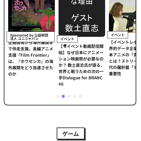
イベント
Sponsored by 公益財団
法人 ユニジャパン
イベント
【イベントレポ
メ
企画開発から海外展開ま
【🎥イベント動画配信開
界的データ企業
適
で伴走支援。長編アニメ
始】なぜ日本にアニメー
本アニメの「真
プ
支援「Film Frontier」
ション映画祭が必要なの
とは？ストリー
に
は、『ホウセンカ』の海
か？ 数土直志氏が語る、
代の羅針盤「デ
ソ
外展開をどう加速させた
世界と戦うための次の一
重要性
のか
手Dialogue for BRANC
#6
1
2
3
4
5
ゲーム