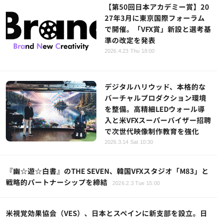
【第50回日本アカデミー賞】20
27年3月に東京国際フォーラム
で開催。「VFX賞」新設と選考基
準の改定を発表
2026.4.23 Thu 18:00
デジタルハリウッド、本格的な
バーチャルプロダクション環境
を整備。高精細LEDウォール導
入と米VFXスーパーバイザー招聘
で次世代映像制作教育を強化
2026.3.14 Sat 10:30
『幽☆遊☆白書』のTHE SEVEN、韓国VFXスタジオ「M83」と
戦略的パートナーシップを締結
2026.2.3 Tue 15:00
米視覚効果協会（VES）、日本とスペインに新支部を設立。日