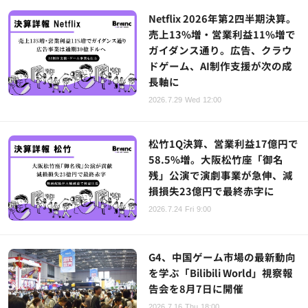
Netflix 2026年第2四半期決算。
売上13%増・営業利益11%増で
ガイダンス通り。広告、クラウ
ドゲーム、AI制作支援が次の成
長軸に
2026.7.29 Wed 12:00
松竹1Q決算、営業利益17億円で
58.5%増。大阪松竹座「御名
残」公演で演劇事業が急伸、減
損損失23億円で最終赤字に
2026.7.24 Fri 9:00
G4、中国ゲーム市場の最新動向
を学ぶ「Bilibili World」視察報
告会を8月7日に開催
2026.7.16 Thu 18:00