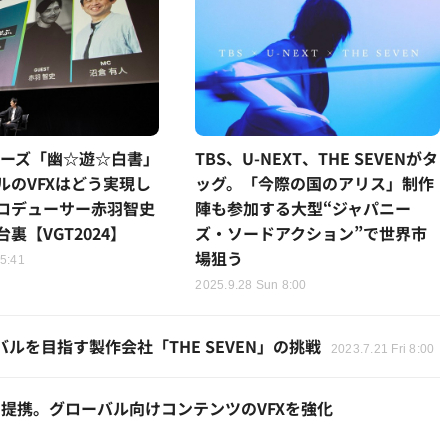
xシリーズ「幽☆遊☆白書」
TBS、U-NEXT、THE SEVENがタ
ルのVFXはどう実現し
ッグ。「今際の国のアリス」制作
プロデューサー赤羽智史
陣も参加する大型“ジャパニー
裏【VGT2024】
ズ・ソードアクション”で世界市
場狙う
15:41
2025.9.28 Sun 8:00
ルを目指す製作会社「THE SEVEN」の挑戦
2023.7.21 Fri 8:00
is」と提携。グローバル向けコンテンツのVFXを強化