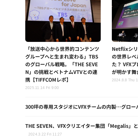
「放送中心から世界的コンテンツ
Netfli
グループへと生まれ変わる」TBS
の世界レベ
のグローバル戦略。「THE SEVE
た？ VFX
N」の挑戦とベトナムVTVとの連
が明かす舞台
携【TIFFCOMレポ】
2024.8.8 Thu 
2025.11.14 Fri 9:00
300坪の専用スタジオにVFXチームの内製…グローバ
THE SEVEN、VFXクリエイター集団「Megal
2024.3.22 Fri 11:27