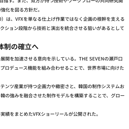
を目指す。また、双方が持つ技術やワークフローの共同研究開
力強化を図る方針だ。
CVO）は、VFXを単なる仕上げ作業ではなく企画の根幹を支える
ダクション段階から技術と演出を統合させる狙いがあるとして
体制の確立へ
開を加速させる意向を示している。THE SEVENの瀬戸口
社のプロデュース機能を組み合わせることで、世界市場に向けた
コンテンツ産業が持つ企画力や緻密さと、韓国の制作システムお
日韓の強みを融合させた制作モデルを構築することで、グロー
実績をまとめたVFXショーリールが公開された。