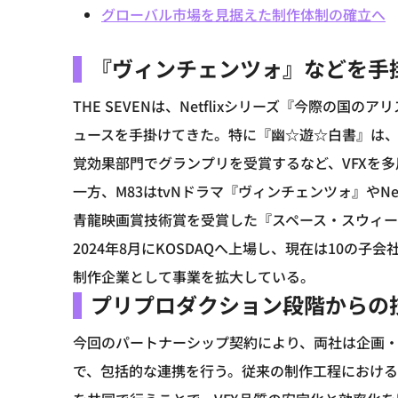
グローバル市場を見据えた制作体制の確立へ
『ヴィンチェンツォ』などを手掛
THE SEVENは、Netflixシリーズ『今際の
ュースを手掛けてきた。特に『幽☆遊☆白書』は、
覚効果部門でグランプリを受賞するなど、VFXを
一方、M83はtvNドラマ『ヴィンチェンツォ』やNetf
青龍映画賞技術賞を受賞した『スペース・スウィー
2024年8月にKOSDAQへ上場し、現在は10の子
制作企業として事業を拡大している。
プリプロダクション段階からの
今回のパートナーシップ契約により、両社は企画
で、包括的な連携を行う。従来の制作工程におけ