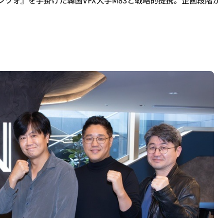
チェンツォ』を手掛けた韓国VFX大手M83と戦略的提携。企画