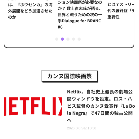
ション映画祭が必要なの
とは？ストリー
に
は、『ホウセンカ』の海
か？ 数土直志氏が語る、
代の羅針盤「デ
ソ
外展開をどう加速させた
世界と戦うための次の一
重要性
のか
手Dialogue for BRANC
#6
1
2
3
4
5
カンヌ国際映画祭
Netflix、自社史上最長の劇場公
開ウィンドウを設定。ロス・ハ
ビス監督のカンヌ受賞作『La Bo
la Negra』で47日間の独占公開
へ
2026.8.8 Sat 10:30