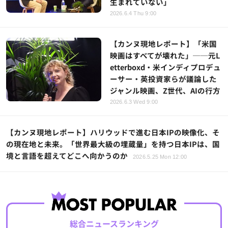
生まれていない」
2026.6.4 Thu 9:00
【カンヌ現地レポート】「米国
映画はすべてが壊れた」──元L
etterboxd・米インディプロデュ
ーサー・英投資家らが議論した
ジャンル映画、Z世代、AIの行方
2026.6.3 Wed 9:00
【カンヌ現地レポート】ハリウッドで進む日本IPの映像化、そ
の現在地と未来。「世界最大級の埋蔵量」を持つ日本IPは、国
境と言語を超えてどこへ向かうのか
2026.5.25 Mon 12:00
総合ニュースランキング