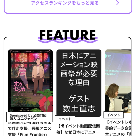
アクセスランキングをもっと見る
イベント
Sponsored by 公益財団
法人 ユニジャパン
イベント
【イベントレポ
メ
企画開発から海外展開ま
【🎥イベント動画配信開
界的データ企業
適
で伴走支援。長編アニメ
始】なぜ日本にアニメー
本アニメの「真
プ
支援「Film Frontier」