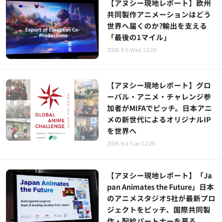
【アヌシー現地レポート】欧州
共同製作アニメーションはどう
世界へ届くのか?輸出を支える
「最後の1マイル」
2026.8.5 Wed 12:00
【アヌシー現地レポート】グロ
ーバル・アニメ・チャレンジ参
加者がMIFAでピッチ。日本アニ
メの新世代によるオリジナルIP
を世界へ
2026.8.4 Tue 12:00
【アヌシー現地レポート】「Ja
pan Animates the Future」日本
のアニメスタジオ5社が最新プロ
ジェクトをピッチ、国際共同製
作・配給パートナーを募る