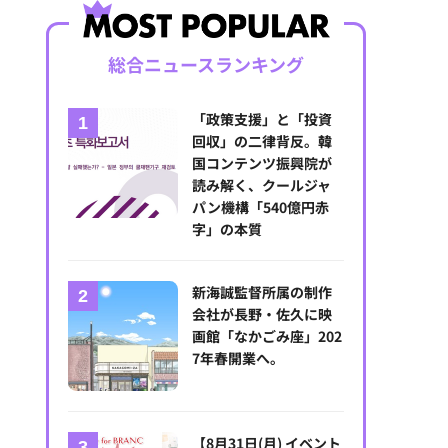
総合ニュースランキング
「政策支援」と「投資
回収」の二律背反。韓
国コンテンツ振興院が
読み解く、クールジャ
パン機構「540億円赤
字」の本質
新海誠監督所属の制作
会社が長野・佐久に映
画館「なかごみ座」202
7年春開業へ。
【8月31日(月) イベント