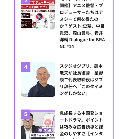
開催】アニメ監督・プ
ロデューサーたちはア
ヌシーで何を得たの
か？ゲスト:史耕、中目
貴史、森山愛弓、安井
洋輔 Dialogue for BRA
NC #14
スタジオジブリ、鈴木
敏夫が社長復帰 星野
康二代表取締役はジブ
リ辞任へ「このタイミ
ングしかない」
急成長する中国発ショ
ートドラマ。ポイント
は巧みな広告誘導と課
金のしやすさ【インタ