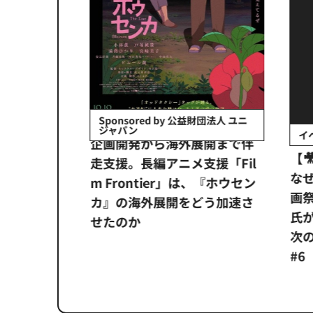
会社日立システ
Sponsored by 公益財団法人 ユニ
ジャパン
イベ
ンタメ業界
企画開発から海外展開まで伴
【
正化」。
走支援。長編アニメ支援「Fil
なぜ
アンス違
m Frontier」は、『ホウセン
画祭
システム
カ』の海外展開をどう加速さ
氏が
せたのか
次の一
#6