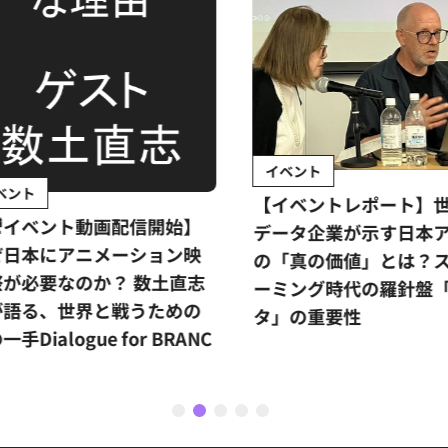
イベント
ント
【イベントレポート】世
イベント動画配信開始】
データ企業が示す日本ア
日本にアニメーション映
の「真の価値」とは？ス
が必要なのか？ 数土直志
ーミング時代の羅針盤「
語る、世界と戦うための
タ」の重要性
手Dialogue for BRANC
1
2
3
4
5