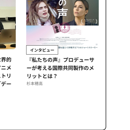
インタビュー
Sponso
ムズ
界的
『私たちの声』プロデューサ
公​​取委
ニメ
ーが考える国際共同製作のメ
に問われ
トリ
リットとは？
意図せぬ
デー
反を未然
杉本穂高
ズのソリ