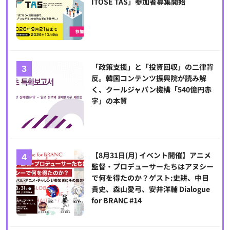
ITOSE TAS」参加者募集開始
「政策支援」と「投資回収」の二律背
反。韓国コンテンツ振興院が読み解
く、クールジャパン機構「540億円赤
字」の本質
【8月31日(月) イベント開催】アニメ
監督・プロデューサーたちはアヌシー
で何を得たのか？ゲスト:史耕、中目
貴史、森山愛弓、安井洋輔 Dialogue
for BRANC #14