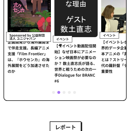
イベント
Sponsored by 公益財団
法人 ユニジャパン
イベント
【イベントレポ
メ
企画開発から海外展開ま
【🎥イベント動画配信開
界的データ企業
適
で伴走支援。長編アニメ
始】なぜ日本にアニメー
本アニメの「真
プ
支援「Film Frontier」
ション映画祭が必要なの
とは？ストリー
に
は、『ホウセンカ』の海
か？ 数土直志氏が語る、
代の羅針盤「デ
ソ
外展開をどう加速させた
世界と戦うための次の一
重要性
のか
手Dialogue for BRANC
#6
1
2
3
4
5
レポート