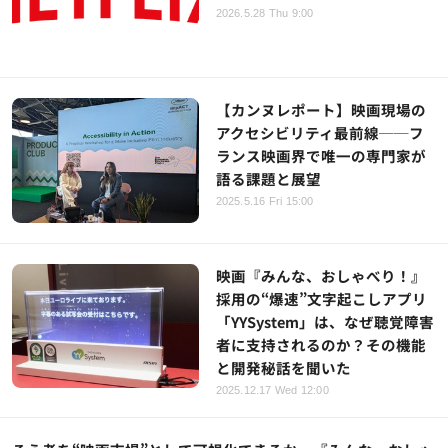
2026.5.28 Thu 9:00
【カンヌレポート】映画現場の
アクセシビリティ最前線──フ
ランス映画界で唯一の専門家が
語る課題と展望
2025.5.16 Fri 15:00
映画『みんな、おしゃべり！』
採用の“爆速”文字起こしアプリ
「YYSystem」は、なぜ聴覚障害
者に支持されるのか？その機能
と開発秘話を聞いた
2025.12.17 Wed 12:00