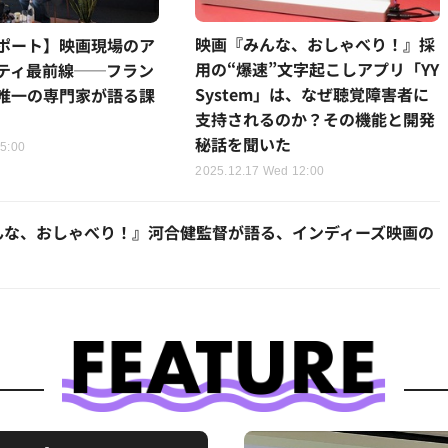
映画『みんな、おしゃべり！』採
ポート】映画現場のア
用の“爆速”文字起こしアプリ「YY
ティ最前線──フラン
System」は、なぜ聴覚障害者に
唯一の専門家が語る課
支持されるのか？その機能と開発
秘話を聞いた
15:00
2025.12.17 Wed 12:00
んな、おしゃべり！』河合健監督が語る、インディーズ映画の