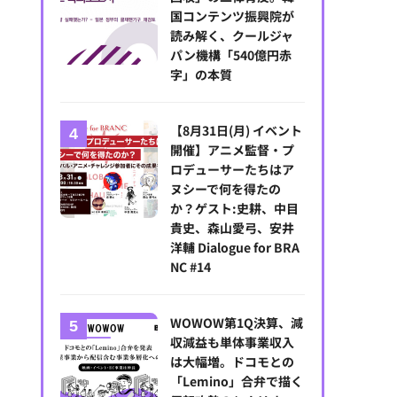
国コンテンツ振興院が
読み解く、クールジャ
パン機構「540億円赤
字」の本質
【8月31日(月) イベント
開催】アニメ監督・プ
【カンヌ現地レポート】「映画祭に映る障害者はわずか1%」英プロデ
ロデューサーたちはア
映画が示す可能性
ヌシーで何を得たの
か？ゲスト:史耕、中目
貴史、森山愛弓、安井
洋輔 Dialogue for BRA
NC #14
WOWOW第1Q決算、減
収減益も単体事業収入
は大幅増。ドコモとの
「Lemino」合弁で描く