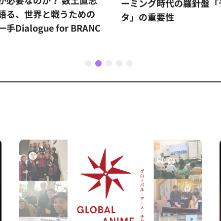
が必要なのか？ 数土直志
ーミング時代の羅針盤「
語る、世界と戦うための
タ」の重要性
手Dialogue for BRANC
1
2
3
4
5