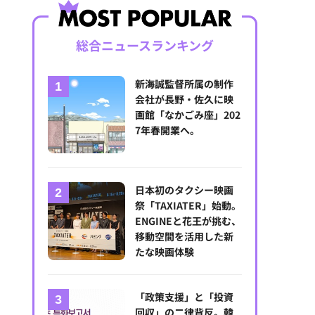
総合ニュースランキング
新海誠監督所属の制作
会社が長野・佐久に映
画館「なかごみ座」202
7年春開業へ。
日本初のタクシー映画
祭「TAXIATER」始動。
ENGINEと花王が挑む、
移動空間を活用した新
たな映画体験
「政策支援」と「投資
回収」の二律背反。韓