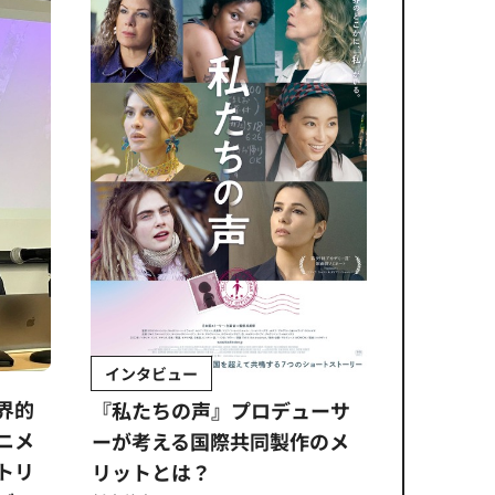
インタビュー
Sponso
ムズ
界的
『私たちの声』プロデューサ
公​​取委
ニメ
ーが考える国際共同製作のメ
に問われ
トリ
リットとは？
意図せぬ