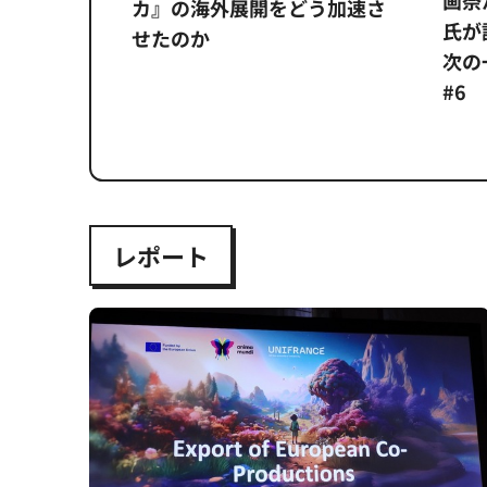
画祭
システム
カ』の海外展開をどう加速さ
氏が
せたのか
次の一
#6
レポート