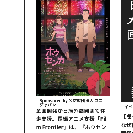
会社日立システ
Sponsored by 公益財団法人 ユニ
ジャパン
イベ
ンタメ業界
企画開発から海外展開まで伴
【
正化」。
走支援。長編アニメ支援「Fil
なぜ
アンス違
m Frontier」は、『ホウセン