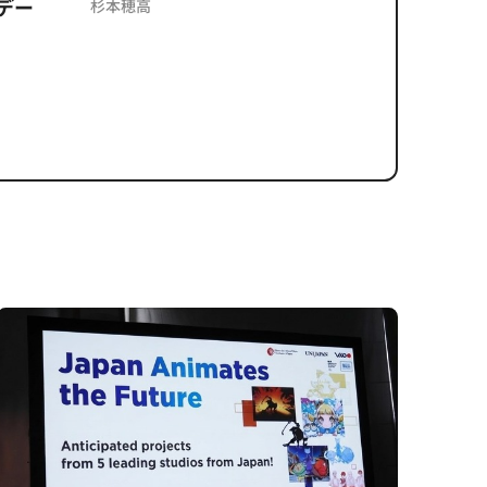
デー
反を未然
杉本穂高
ズのソリ