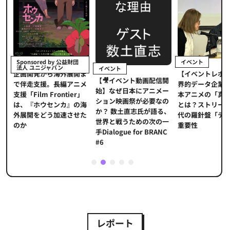
イベント
Sponsored by 公益財団
法人 ユニジャパン
イベント
【イベントレポ
メ
企画開発から海外展開ま
【🎥イベント動画配信開
界的データ企業
適
で伴走支援。長編アニメ
始】なぜ日本にアニメー
本アニメの「真
プ
支援「Film Frontier」
ション映画祭が必要なの
とは？ストリー
に
は、『ホウセンカ』の海
か？ 数土直志氏が語る、
代の羅針盤「デ
ソ
外展開をどう加速させた
世界と戦うための次の一
重要性
のか
手Dialogue for BRANC
#6
1
2
3
4
5
レポート