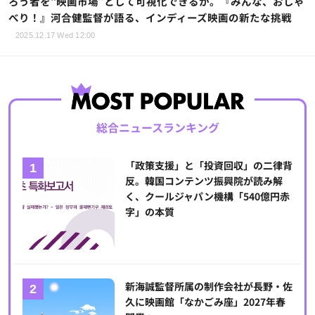
ろう者を“映画市場”として可視化できるか。『みんな、おしゃ
べり！』河合健監督が語る、インディーズ映画の新たな挑戦
2025.12.17 Wed 12:00
総合ニュースランキング
「政策支援」と「投資回収」の二律背
反。韓国コンテンツ振興院が読み解
く、クールジャパン機構「540億円赤
字」の本質
新海誠監督所属の制作会社が長野・佐
久に映画館「なかごみ座」2027年春