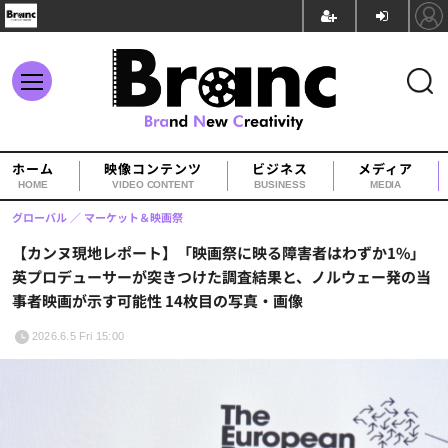
ホーム
映像コンテンツ
ビジネス
メディア
HOME
VIDEO CONTENT
BUSINESS
MEDIA
グローバル
マーケット＆映画祭
【カンヌ現地レポート】「映画祭に映る障害者はわずか1%」
英プロデューサーが突きつけた調査結果と、ノルウェー発の当
事者映画が示す可能性 14枚目の写真・画像
2026.6.5 Fri 15:00