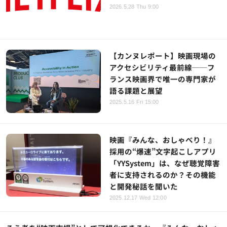
2026.5.28 Thu 9:00
【カンヌレポート】映画現場の
アクセシビリティ最前線──フ
ランス映画界で唯一の専門家が
語る課題と展望
2025.5.16 Fri 15:00
映画『みんな、おしゃべり！』
採用の“爆速”文字起こしアプリ
「YYSystem」は、なぜ聴覚障害
者に支持されるのか？その機能
と開発秘話を聞いた
2025.12.17 Wed 12:00