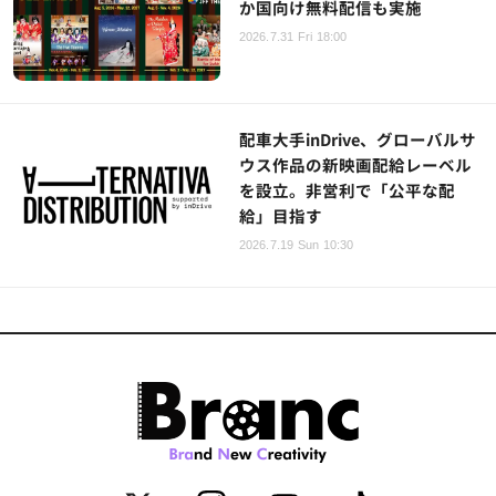
か国向け無料配信も実施
2026.7.31 Fri 18:00
配車大手inDrive、グローバルサ
ウス作品の新映画配給レーベル
を設立。非営利で「公平な配
給」目指す
2026.7.19 Sun 10:30