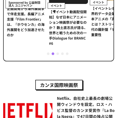
イベント
Sponsored by 公益財団
法人 ユニジャパン
イベント
【イベントレポ
メ
企画開発から海外展開ま
【🎥イベント動画配信開
界的データ企業
適
で伴走支援。長編アニメ
始】なぜ日本にアニメー
本アニメの「真
プ
支援「Film Frontier」
ション映画祭が必要なの
とは？ストリー
に
は、『ホウセンカ』の海
か？ 数土直志氏が語る、
代の羅針盤「デ
ソ
外展開をどう加速させた
世界と戦うための次の一
重要性
のか
手Dialogue for BRANC
#6
1
2
3
4
5
カンヌ国際映画祭
Netflix、自社史上最長の劇場公
開ウィンドウを設定。ロス・ハ
ビス監督のカンヌ受賞作『La Bo
la Negra』で47日間の独占公開