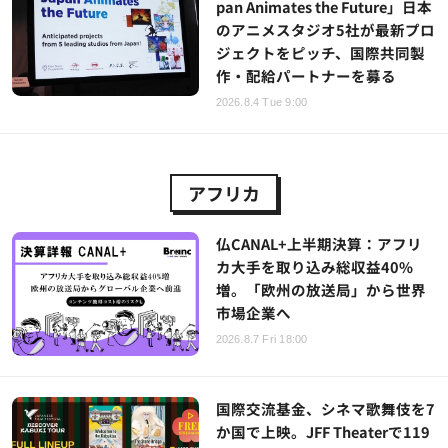
pan Animates the Future」日本
のアニメスタジオ5社が最新プロ
ジェクトをピッチ、国際共同製
作・配給パートナーを募る
2026.8.4 Tue 9:00
アフリカ
仏CANAL+上半期決算：アフリ
カ大手を取り込み総収益40%
増。「欧州の放送局」から世界
市場企業へ
2026.8.7 Fri 18:00
国際交流基金、シネマ歌舞伎を7
か国で上映。JFF Theaterで119