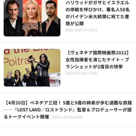
ハリウッドがガザとイスラエル
の停戦を呼びかけ、著名人58名
がバイデン米大統領に宛てた書
簡が公開
2023.10.27 Fri 11:53
【ヴェネチア国際映画祭2022】
女性指揮者を演じたケイト・ブ
ランシェットが2度目の快挙
2022.9.11 Sun 13:59
【4月20日】ベネチア三冠！ 5歳と9歳の姉弟が歩む過酷な旅路
──『LOST LAND／ロストランド』監督＆プロデューサーが語
るトークイベント開催
2026.4.16 Thu 9:58