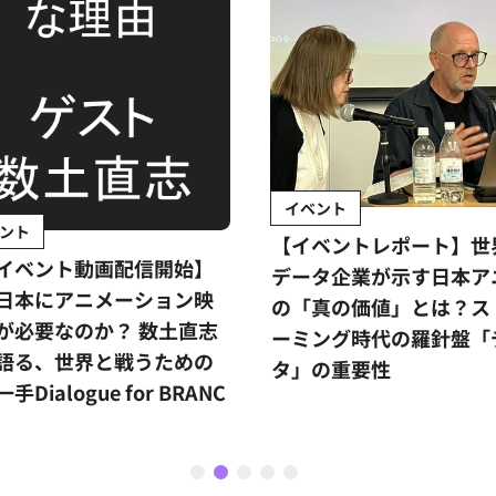
イベント
インタビュー
【イベントレポート】世界的
『私たちの声』
データ企業が示す日本アニメ
ーが考える国際
の「真の価値」とは？ストリ
リットとは？
ーミング時代の羅針盤「デー
杉本穂高
タ」の重要性
1
2
3
4
5