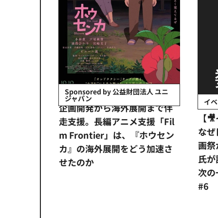
 by 公益財団法人 ユニ
イベント
ら海外展開まで伴
【🎥イベント動画配信開始】
アニメ支援「Fil
なぜ日本にアニメーション映
ier」は、『ホウセン
画祭が必要なのか？ 数土直志
展開をどう加速さ
氏が語る、世界と戦うための
次の一手Dialogue for BRANC
#6