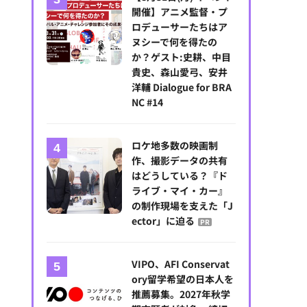
開催】アニメ監督・プ
ロデューサーたちはア
ヌシーで何を得たの
か？ゲスト:史耕、中目
貴史、森山愛弓、安井
洋輔 Dialogue for BRA
NC #14
【カンヌ現地レポート】ユニクロ、ケイト・ブランシェットらが支援する
命者の経験を映画の中心へ
ロケ地多数の映画制
作、撮影データの共有
はどうしている？『ド
ライブ・マイ・カー』
の制作現場を支えた「J
ector」に迫る
PR
VIPO、AFI Conservat
ory留学希望の日本人を
推薦募集。2027年秋学