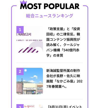
総合ニュースランキング
「政策支援」と「投資
回収」の二律背反。韓
国コンテンツ振興院が
読み解く、クールジャ
パン機構「540億円赤
字」の本質
新海誠監督所属の制作
会社が長野・佐久に映
画館「なかごみ座」202
7年春開業へ。
【8月31日(月) イベント