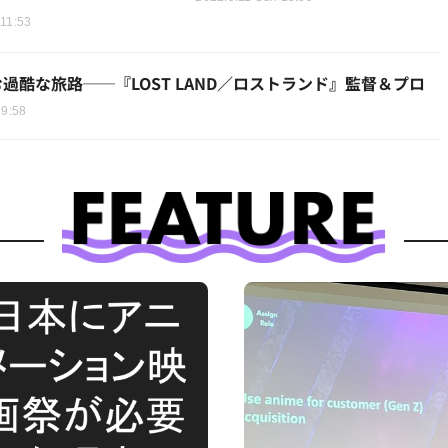
 11:53
む過酷な旅路──『LOST LAND／ロストランド』監督＆プロ
 9:58