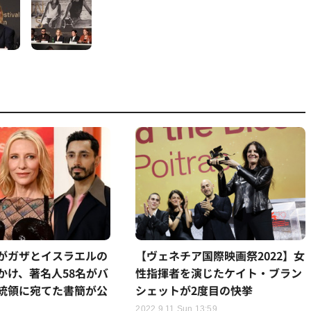
がガザとイスラエルの
【ヴェネチア国際映画祭2022】女
かけ、著名人58名がバ
性指揮者を演じたケイト・ブラン
統領に宛てた書簡が公
シェットが2度目の快挙
2022.9.11 Sun 13:59