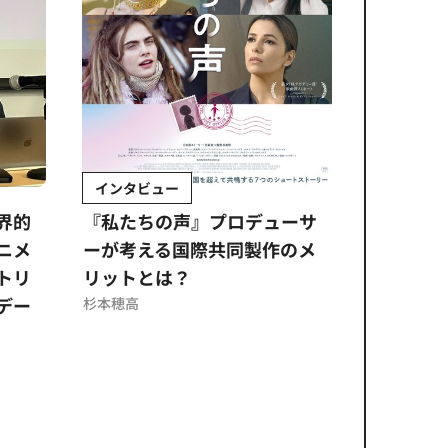
Sponsored by 株式会社日立システ
ムズ
プロデューサ
公​​取委の調査でエンタメ業界
共同製作のメ
に問われる「取引適正化」。
走
意図せぬコンプライアンス違
m
反を未然に防ぐ日立システム
ズのソリューション​