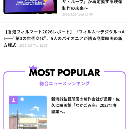
ザ・ループ」が再定義する映像
制作の未来～
2026.4.22 Wed 18:00
【香港フィルマート2026レポート】「フィルム→デジタル→A
I——"第3の世代交代"、5人のパイオニアが語る商業映画の新
方程式
2026.4.9 Thu 12:00
総合ニュースランキング
新海誠監督所属の制作会社が長野・佐
久に映画館「なかごみ座」2027年春
開業へ。