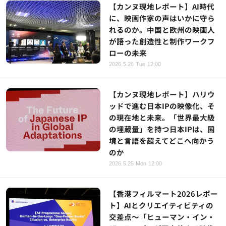
【カンヌ現地レポート】AI時代
に、映画作家の声はいかに守ら
れるのか。中国と欧州の映画人
が語った創造性と制作ワークフ
ローの未来
2026.5.26 Tue 12:00
【カンヌ現地レポート】ハリウ
ッドで進む日本IPの映像化、そ
の現在地と未来。「世界最大級
の埋蔵量」を持つ日本IPは、国
境と言語を超えてどこへ向かう
のか
2026.5.25 Mon 12:00
【香港フィルマート2026レポー
ト】AIとクリエイティビティの
交差点～「ヒューマン・イン・