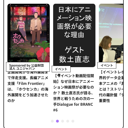
イベント
Sponsored by 公益財団
法人 ユニジャパン
イベント
【イベントレポ
メ
企画開発から海外展開ま
【🎥イベント動画配信開
界的データ企業
適
で伴走支援。長編アニメ
始】なぜ日本にアニメー
本アニメの「真
プ
支援「Film Frontier」
ション映画祭が必要なの
とは？ストリー
に
は、『ホウセンカ』の海
か？ 数土直志氏が語る、
代の羅針盤「デ
ソ
外展開をどう加速させた
世界と戦うための次の一
重要性
のか
手Dialogue for BRANC
#6
1
2
3
4
5