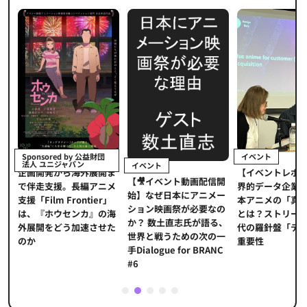
イベント
Sponsored by 公益財団
法人 ユニジャパン
イベント
【イベントレポ
メ
企画開発から海外展開ま
【🎥イベント動画配信開
界的データ企業
適
で伴走支援。長編アニメ
始】なぜ日本にアニメー
本アニメの「真
プ
支援「Film Frontier」
ション映画祭が必要なの
とは？ストリー
に
は、『ホウセンカ』の海
か？ 数土直志氏が語る、
代の羅針盤「デ
ソ
外展開をどう加速させた
世界と戦うための次の一
重要性
のか
手Dialogue for BRANC
#6
1
2
3
4
5