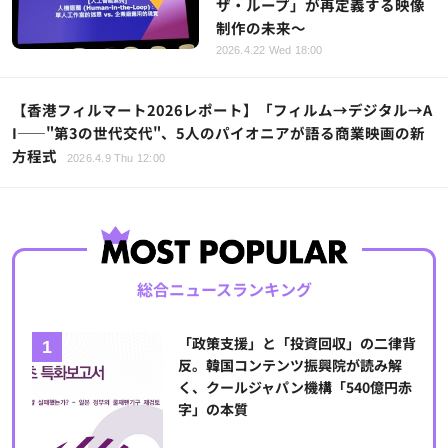
ザ・ループ」が再定義する映像
制作の未来～
2026.4.22 Wed 18:00
【香港フィルマート2026レポート】「フィルム→デジタル→A
I——"第3の世代交代"、5人のパイオニアが語る商業映画の新
方程式
2026.4.9 Thu 12:00
総合ニュースランキング
「政策支援」と「投資回収」の二律背
反。韓国コンテンツ振興院が読み解
く、クールジャパン機構「540億円赤
字」の本質