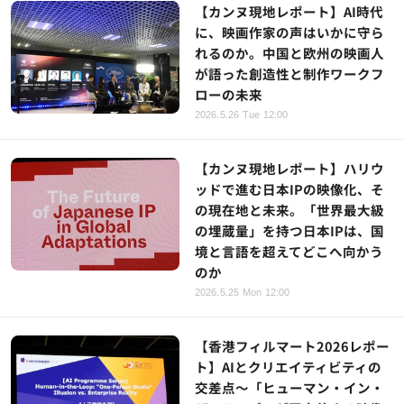
【カンヌ現地レポート】AI時代
に、映画作家の声はいかに守ら
れるのか。中国と欧州の映画人
が語った創造性と制作ワークフ
ローの未来
2026.5.26 Tue 12:00
【カンヌ現地レポート】ハリウ
ッドで進む日本IPの映像化、そ
の現在地と未来。「世界最大級
の埋蔵量」を持つ日本IPは、国
境と言語を超えてどこへ向かう
のか
2026.5.25 Mon 12:00
【香港フィルマート2026レポー
ト】AIとクリエイティビティの
交差点～「ヒューマン・イン・