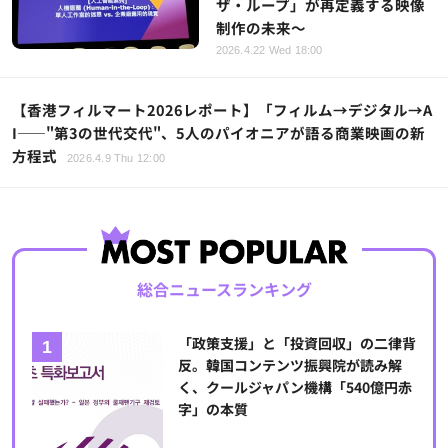
ザ・ループ」が再定義する映像
制作の未来～
2026.4.22 Wed 18:00
【香港フィルマート2026レポート】「フィルム→デジタル→A
I——"第3の世代交代"、5人のパイオニアが語る商業映画の新
方程式
2026.4.9 Thu 12:00
総合ニュースランキング
「政策支援」と「投資回収」の二律背
反。韓国コンテンツ振興院が読み解
く、クールジャパン機構「540億円赤
字」の本質