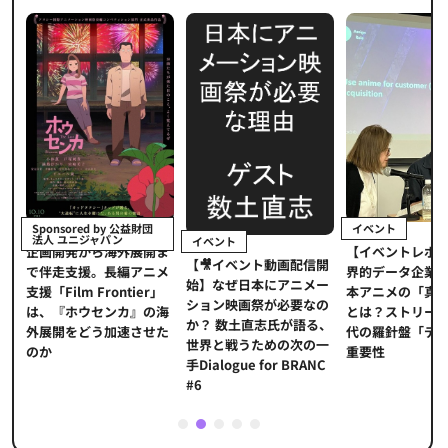
イベント
Sponsored by 公益財団
法人 ユニジャパン
イベント
【イベントレポ
メ
企画開発から海外展開ま
【🎥イベント動画配信開
界的データ企業
適
で伴走支援。長編アニメ
始】なぜ日本にアニメー
本アニメの「真
プ
支援「Film Frontier」
ション映画祭が必要なの
とは？ストリー
に
は、『ホウセンカ』の海
か？ 数土直志氏が語る、
代の羅針盤「デ
ソ
外展開をどう加速させた
世界と戦うための次の一
重要性
のか
手Dialogue for BRANC
#6
1
2
3
4
5