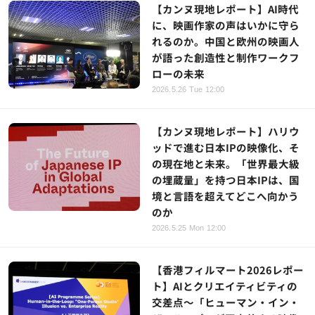
【カンヌ現地レポート】AI時代
に、映画作家の声はいかに守ら
れるのか。中国と欧州の映画人
が語った創造性と制作ワークフ
ローの未来
2026.5.26 Tue 12:00
【カンヌ現地レポート】ハリウ
ッドで進む日本IPの映像化、そ
の現在地と未来。「世界最大級
の埋蔵量」を持つ日本IPは、国
境と言語を超えてどこへ向かう
のか
2026.5.25 Mon 12:00
【香港フィルマート2026レポー
ト】AIとクリエイティビティの
交差点～「ヒューマン・イン・