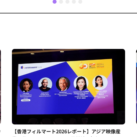
1
2
3
4
5
香
【香港フィルマート2026レポート】アジア映像産