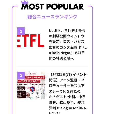
総合ニュースランキング
Netflix、自社史上最長
の劇場公開ウィンドウ
を設定。ロス・ハビス
監督のカンヌ受賞作『L
a Bola Negra』で47日
間の独占公開へ
【8月31日(月) イベント
開催】アニメ監督・プ
ロデューサーたちはア
ヌシーで何を得たの
か？ゲスト:史耕、中目
貴史、森山愛弓、安井
洋輔 Dialogue for BRA
NC #14