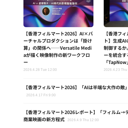
【香港フィルマート2026】AI×バ
【香港フィ
ーチャルプロダクションは「掛け
ト】生成A
算」の関係へ──Versatile Medi
制御するか
aが描く映像制作の新ワークフロ
ーを統合す
ー
「TapNo
2026.4.28 Tue 12:00
2026.4.23 Thu
【香港フィルマート2026】「AIは半端な大作の
2026.4.17 Fri 9:00
【香港フィルマート2026レポート】「フィルム→
商業映画の新方程式
2026.4.9 Thu 12:00