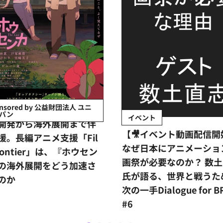
onsored by 公益財団法人 ユニ
パン
イベント
開発から海外展開まで伴
【🎥イベント動画配信開
援。長編アニメ支援「Fil
なぜ日本にアニメーショ
rontier」は、『ホウセン
画祭が必要なのか？ 数
の海外展開をどう加速さ
氏が語る、世界と戦うた
のか
次の一手Dialogue for B
#6