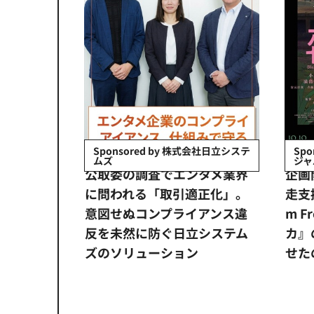
Sponsored by 株式会社日立システ
Sp
ムズ
ジャ
デューサ
公​​取委の調査でエンタメ業界
企画
製作のメ
に問われる「取引適正化」。
走支
意図せぬコンプライアンス違
m F
反を未然に防ぐ日立システム
カ』
ズのソリューション​
せた