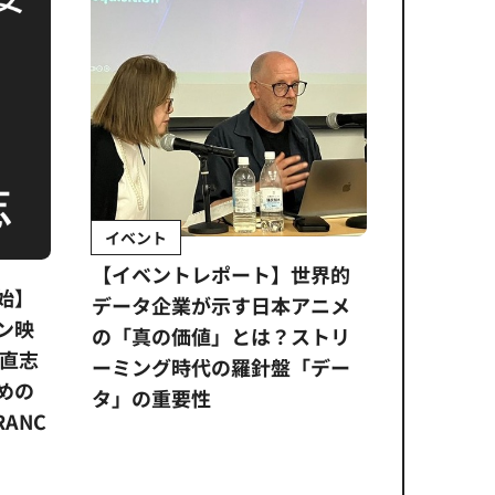
イベント
インタビ
【イベントレポート】世界的
『私たち
始】
データ企業が示す日本アニメ
ーが考え
ン映
の「真の価値」とは？ストリ
リットと
土直志
ーミング時代の羅針盤「デー
杉本穂高
めの
タ」の重要性
RANC