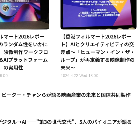
ルマート2026レポー
【香港フィルマート2026レポー
Iのランダム性をいかに
ト】AIとクリエイティビティの交
。映像制作ワークフロ
差点～「ヒューマン・イン・ザ・
るAIプラットフォーム
ループ」が再定義する映像制作の
w」の実用性
未来～
 9:00
2026.4.22 Wed 18:00
敵」ピーター・チャンらが語る映画産業の未来と国際共同製作
デジタル→AI——"第3の世代交代"、5人のパイオニアが語る