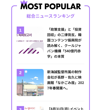
総合ニュースランキング
「政策支援」と「投資
回収」の二律背反。韓
国コンテンツ振興院が
読み解く、クールジャ
パン機構「540億円赤
字」の本質
新海誠監督所属の制作
会社が長野・佐久に映
画館「なかごみ座」202
7年春開業へ。
【8月31日(月) イベント