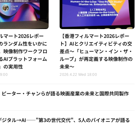
ルマート2026レポー
【香港フィルマート2026レポー
Iのランダム性をいかに
ト】AIとクリエイティビティの交
。映像制作ワークフロ
差点～「ヒューマン・イン・ザ・
るAIプラットフォーム
ループ」が再定義する映像制作の
w」の実用性
未来～
 9:00
2026.4.22 Wed 18:00
敵」ピーター・チャンらが語る映画産業の未来と国際共同製作
デジタル→AI——"第3の世代交代"、5人のパイオニアが語る