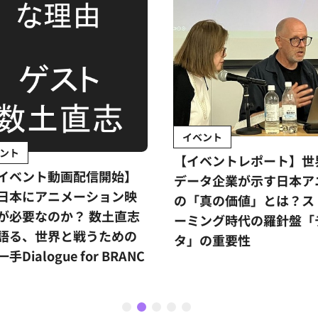
イベント
ント
【イベントレポート】世
イベント動画配信開始】
データ企業が示す日本ア
日本にアニメーション映
の「真の価値」とは？ス
が必要なのか？ 数土直志
ーミング時代の羅針盤「
語る、世界と戦うための
タ」の重要性
手Dialogue for BRANC
1
2
3
4
5