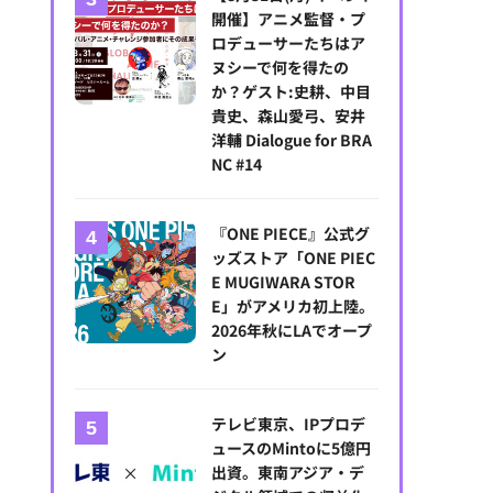
開催】アニメ監督・プ
ロデューサーたちはア
ヌシーで何を得たの
か？ゲスト:史耕、中目
貴史、森山愛弓、安井
洋輔 Dialogue for BRA
NC #14
『ONE PIECE』公式グ
ッズストア「ONE PIEC
E MUGIWARA STOR
E」がアメリカ初上陸。
2026年秋にLAでオープ
ン
テレビ東京、IPプロデ
ュースのMintoに5億円
出資。東南アジア・デ