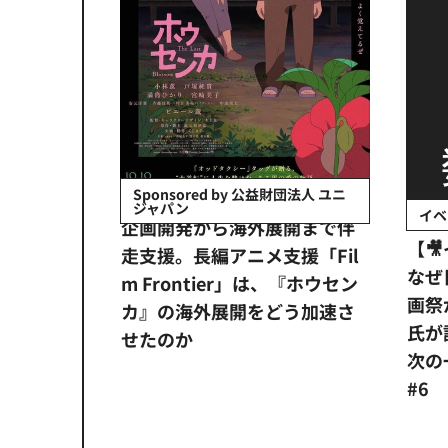
会社日立システ
Sponsored by 公益財団法人 ユニ
ジャパン
イベ
ンタメ業界
企画開発から海外展開まで伴
【
正化」。
走支援。長編アニメ支援「Fil
なぜ
アンス違
m Frontier」は、『ホウセン
画祭
システム
カ』の海外展開をどう加速さ
氏が
せたのか
次の一
#6