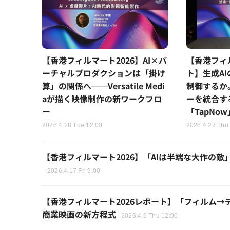
【香港フィルマート2026】AI×バ
【香港フィ
ーチャルプロダクションは「掛け
ト】生成A
算」の関係へ──Versatile Medi
制御するか
aが描く映像制作の新ワークフロ
ーを統合す
ー
「TapNo
2026.4.28 Tue 12:00
2026.4.23 Thu
【香港フィルマート2026】「AIは半端な大作の
2026.4.17 Fri 9:00
【香港フィルマート2026レポート】「フィルム→
商業映画の新方程式
2026.4.9 Thu 12:00