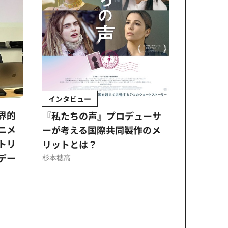
インタビュー
Sponso
ムズ
界的
『私たちの声』プロデューサ
公​​取委
ニメ
ーが考える国際共同製作のメ
に問われ
トリ
リットとは？
意図せぬ
デー
反を未然
杉本穂高
ズのソリ