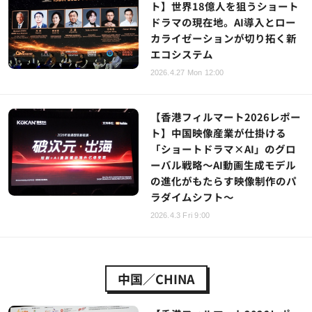
ト】世界18億人を狙うショート
ドラマの現在地。AI導入とロー
カライゼーションが切り拓く新
エコシステム
2026.4.27 Mon 12:00
【香港フィルマート2026レポー
ト】中国映像産業が仕掛ける
「ショートドラマ×AI」のグロ
ーバル戦略～AI動画生成モデル
の進化がもたらす映像制作のパ
ラダイムシフト～
2026.4.3 Fri 9:00
中国／CHINA