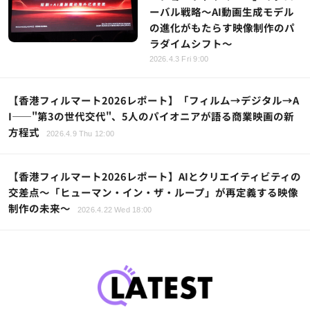
ーバル戦略～AI動画生成モデル
の進化がもたらす映像制作のパ
ラダイムシフト～
2026.4.3 Fri 9:00
【香港フィルマート2026レポート】「フィルム→デジタル→A
I——"第3の世代交代"、5人のパイオニアが語る商業映画の新
方程式
2026.4.9 Thu 12:00
【香港フィルマート2026レポート】AIとクリエイティビティの
交差点～「ヒューマン・イン・ザ・ループ」が再定義する映像
制作の未来～
2026.4.22 Wed 18:00