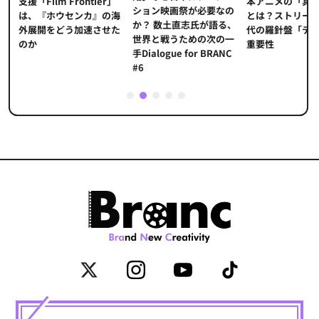
本アニメの「真
プ
支援「Film Frontier」
ション映画祭が必要なの
とは？ストリー
に
は、『ホウセンカ』の海
か？ 数土直志氏が語る、
代の羅針盤「デ
ソ
外展開をどう加速させた
世界と戦うための次の一
重要性
のか
手Dialogue for BRANC
#6
1
2
3
4
5