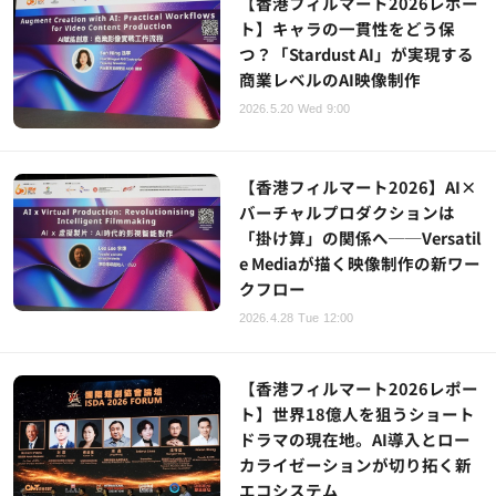
【香港フィルマート2026レポー
ト】キャラの一貫性をどう保
つ？「Stardust AI」が実現する
商業レベルのAI映像制作
2026.5.20 Wed 9:00
【香港フィルマート2026】AI×
バーチャルプロダクションは
「掛け算」の関係へ──Versatil
e Mediaが描く映像制作の新ワー
クフロー
2026.4.28 Tue 12:00
【香港フィルマート2026レポー
ト】世界18億人を狙うショート
ドラマの現在地。AI導入とロー
カライゼーションが切り拓く新
エコシステム