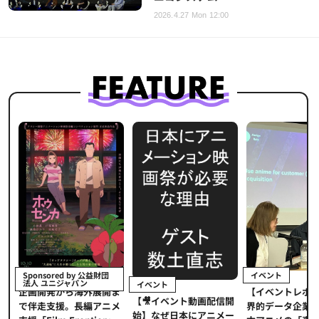
2026.4.27 Mon 12:00
イベント
Sponsored by 公益財団
法人 ユニジャパン
イベント
【イベントレポ
メ
企画開発から海外展開ま
【🎥イベント動画配信開
界的データ企業
適
で伴走支援。長編アニメ
始】なぜ日本にアニメー