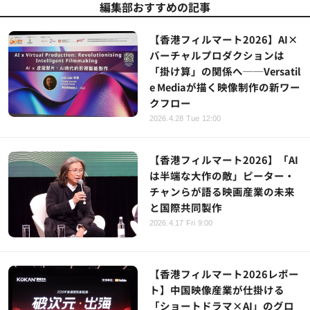
編集部おすすめの記事
【香港フィルマート2026】AI×
バーチャルプロダクションは
「掛け算」の関係へ──Versatil
e Mediaが描く映像制作の新ワー
クフロー
2026.4.28 Tue 12:00
【香港フィルマート2026】「AI
は半端な大作の敵」ピーター・
チャンらが語る映画産業の未来
と国際共同製作
2026.4.17 Fri 9:00
【香港フィルマート2026レポー
ト】中国映像産業が仕掛ける
「ショートドラマ×AI」のグロ