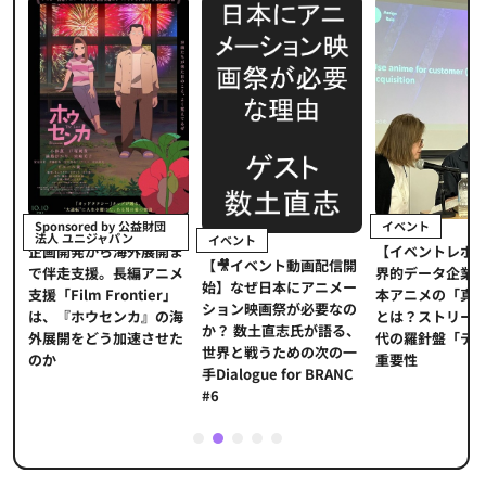
イベント
Sponsored by 公益財団
法人 ユニジャパン
イベント
【イベントレポ
メ
企画開発から海外展開ま
【🎥イベント動画配信開
界的データ企業
適
で伴走支援。長編アニメ
始】なぜ日本にアニメー
本アニメの「真
プ
支援「Film Frontier」
ション映画祭が必要なの
とは？ストリー
に
は、『ホウセンカ』の海
か？ 数土直志氏が語る、
代の羅針盤「デ
ソ
外展開をどう加速させた
世界と戦うための次の一
重要性
のか
手Dialogue for BRANC
#6
1
2
3
4
5