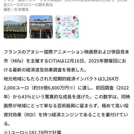
金1ユーロが13ユーロ超を創出
撮影：杉本穂高
フランスのアヌシー国際アニメーション映画祭および併設見本
市（Mifa）を主催するCITIAは12月16日、2025年開催回にお
ける最新の経済波及効果調査を発表した。
地元地域にもたらされた短期的経済インパクトは3,264万
2,000ユーロ（約59億6,600万円※）に達し、前回調査（2022
年）から43％という驚異的な成長を遂げた。この数字は、同映
画祭が地域にとって単なる芸術振興に留まらず、極めて高い投
資対効果（ROI）を持つ経済エンジンであることを裏付けてい
る。
※1ユーロ＝182.78円で計算