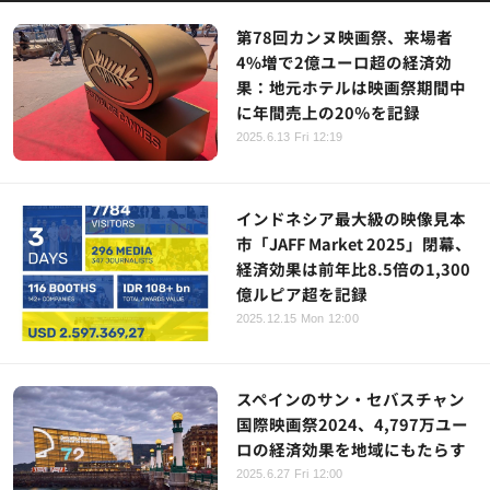
第78回カンヌ映画祭、来場者
4%増で2億ユーロ超の経済効
果：地元ホテルは映画祭期間中
に年間売上の20％を記録
2025.6.13 Fri 12:19
インドネシア最大級の映像見本
市「JAFF Market 2025」閉幕、
経済効果は前年比8.5倍の1,300
億ルピア超を記録
2025.12.15 Mon 12:00
スペインのサン・セバスチャン
国際映画祭2024、4,797万ユー
ロの経済効果を地域にもたらす
2025.6.27 Fri 12:00