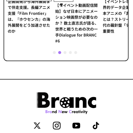
【イベントレポ
メ
企画開発から海外展開ま
【🎥イベント動画配信開
界的データ企業
適
で伴走支援。長編アニメ
始】なぜ日本にアニメー
本アニメの「真
プ
支援「Film Frontier」
ション映画祭が必要なの
とは？ストリー
に
は、『ホウセンカ』の海
か？ 数土直志氏が語る、
代の羅針盤「デ
ソ
外展開をどう加速させた
世界と戦うための次の一
重要性
のか
手Dialogue for BRANC
#6
1
2
3
4
5