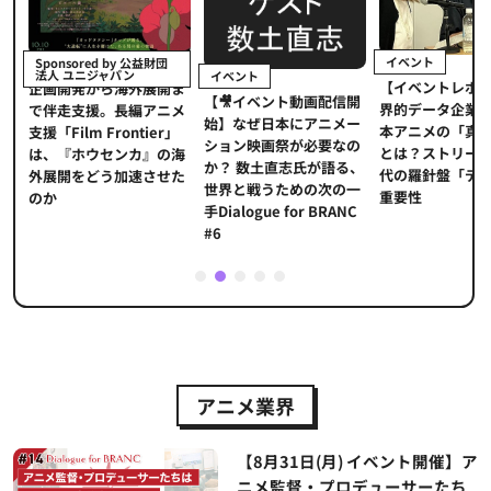
イベント
Sponsored by 公益財団
法人 ユニジャパン
イベント
【イベントレポ
メ
企画開発から海外展開ま
【🎥イベント動画配信開
界的データ企業
適
で伴走支援。長編アニメ
始】なぜ日本にアニメー
本アニメの「真
プ
支援「Film Frontier」
ション映画祭が必要なの
とは？ストリー
に
は、『ホウセンカ』の海
か？ 数土直志氏が語る、
代の羅針盤「デ
ソ
外展開をどう加速させた
世界と戦うための次の一
重要性
のか
手Dialogue for BRANC
#6
1
2
3
4
5
アニメ業界
【8月31日(月) イベント開催】ア
ニメ監督・プロデューサーたち