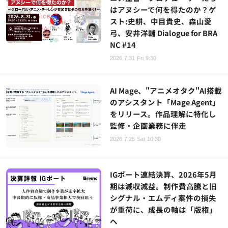
はアヌシーで何を得たのか？ゲ
スト:史耕、中目貴史、森山愛
弓、安井洋輔 Dialogue for BRA
NC #14
2026.7.31 Fri 9:30
AI Mage、"アニメオタク"AI搭載
のアシスタント「Mage Agent」
をリリース。作品理解に特化し
監修・企画業務に伴走
2026.7.25 Sat 10:30
IGポート連結決算、2026年5月
期は減収減益。制作費高騰と旧
シグナル・エムディ案件の損失
が重荷に、成長の軸は「版権」
へ