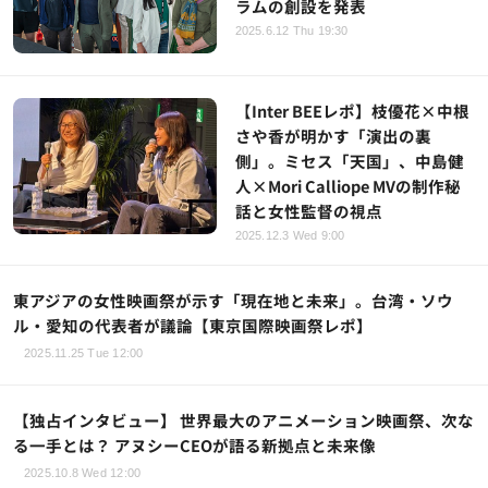
ラムの創設を発表
2025.6.12 Thu 19:30
【Inter BEEレポ】枝優花×中根
さや香が明かす「演出の裏
側」。ミセス「天国」、中島健
人×Mori Calliope MVの制作秘
話と女性監督の視点
2025.12.3 Wed 9:00
東アジアの女性映画祭が示す「現在地と未来」。台湾・ソウ
ル・愛知の代表者が議論【東京国際映画祭レポ】
2025.11.25 Tue 12:00
【独占インタビュー】 世界最大のアニメーション映画祭、次な
る一手とは？ アヌシーCEOが語る新拠点と未来像
2025.10.8 Wed 12:00