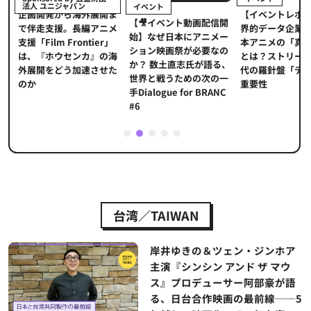
法人 ユニジャパン
イベント
【イベントレポ
メ
企画開発から海外展開ま
【🎥イベント動画配信開
界的データ企業
適
で伴走支援。長編アニメ
始】なぜ日本にアニメー
本アニメの「真
プ
支援「Film Frontier」
ション映画祭が必要なの
とは？ストリー
に
は、『ホウセンカ』の海
か？ 数土直志氏が語る、
代の羅針盤「デ
ソ
外展開をどう加速させた
世界と戦うための次の一
重要性
のか
手Dialogue for BRANC
#6
1
2
3
4
5
台湾／TAIWAN
岸井ゆきの＆ツェン・ジンホア
主演『シンシン アンド ザ マウ
ス』プロデューサー阿部豪が語
る、日台合作映画の最前線──5