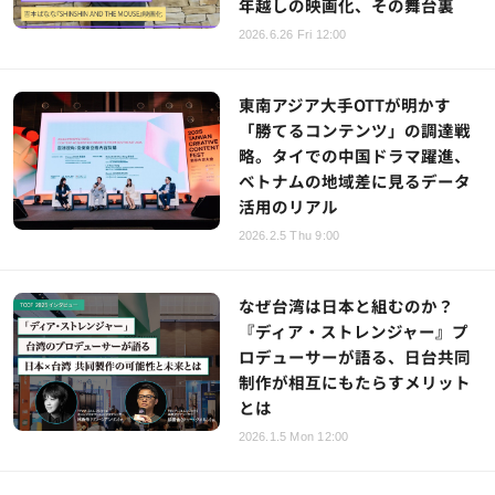
年越しの映画化、その舞台裏
2026.6.26 Fri 12:00
東南アジア大手OTTが明かす
「勝てるコンテンツ」の調達戦
略。タイでの中国ドラマ躍進、
ベトナムの地域差に見るデータ
活用のリアル
2026.2.5 Thu 9:00
なぜ台湾は日本と組むのか？
『ディア・ストレンジャー』プ
ロデューサーが語る、日台共同
制作が相互にもたらすメリット
とは
2026.1.5 Mon 12:00