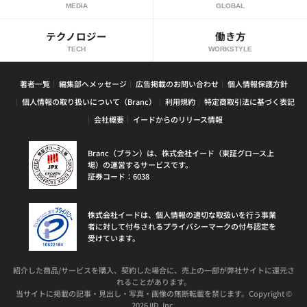
MEDIA
GLOBAL
テクノロジー
働き方
TECH
WORKSTYLE
著者一覧
編集部へメッセージ
広告掲載のお問い合わせ
個人情報保護方針
個人情報の取り扱いについて（Branc）
利用規約
特定商取引法に基づく表記
会社概要
イードからのリリース情報
Branc（ブラン）は、株式会社イード（東証グロース上
場）の運営するサービスです。
証券コード：6038
株式会社イードは、個人情報の適切な取扱いを行う事業
者に対して付与されるプライバシーマークの付与認定を
受けています。
紹介した商品/サービスを購入、契約した場合に、売上の一部が弊社サイトに還元さ
れることがあります。
当サイトに掲載の記事・見出し・写真・画像の無断転載を禁じます。Copyright ©
2026 IID, Inc.