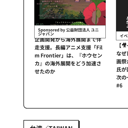
会社日立システ
Sponsored by 公益財団法人 ユニ
ジャパン
イベ
ンタメ業界
企画開発から海外展開まで伴
【
正化」。
走支援。長編アニメ支援「Fil
なぜ
アンス違
m Frontier」は、『ホウセン
画祭
システム
カ』の海外展開をどう加速さ
氏が
せたのか
次の一
#6