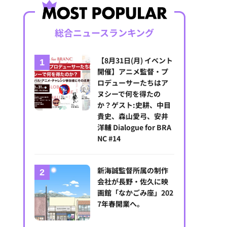
総合ニュースランキング
【8月31日(月) イベント
開催】アニメ監督・プ
ロデューサーたちはア
ヌシーで何を得たの
か？ゲスト:史耕、中目
貴史、森山愛弓、安井
洋輔 Dialogue for BRA
NC #14
新海誠監督所属の制作
会社が長野・佐久に映
画館「なかごみ座」202
7年春開業へ。