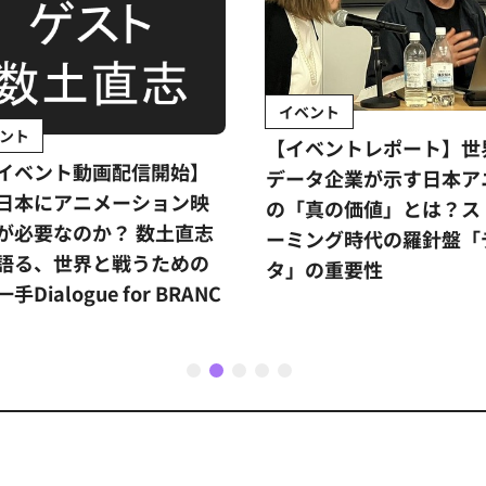
イベント
ント
【イベントレポート】世
イベント動画配信開始】
データ企業が示す日本ア
日本にアニメーション映
の「真の価値」とは？ス
が必要なのか？ 数土直志
ーミング時代の羅針盤「
語る、世界と戦うための
タ」の重要性
手Dialogue for BRANC
1
2
3
4
5