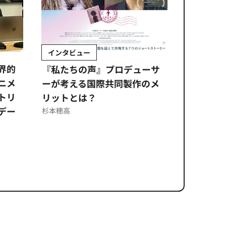
インタビュー
Sponso
ムズ
界的
『私たちの声』プロデューサ
公​​取委
ニメ
ーが考える国際共同製作のメ
に問われ
トリ
リットとは？
意図せぬ
デー
反を未然
杉本穂高
ズのソリ