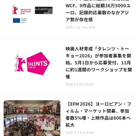
WCF、9作品に総額36万5000ユ
ーロ。記録的応募数のなかアジ
ア勢が存在感
2026.7.21 Tue 9:00
映画人材育成「タレンツ・トー
キョー2026」が参加者募集を開
始。5月1日から応募受付、11月
に約1週間のワークショップを開
催
2026.5.1 Fri 15:45
【EFM 2026】ヨーロピアン・フ
ィルム・マーケット閉幕、参加
者数5%増・上映作品は606本へ
拡大
2026.3.3 Tue 9:00