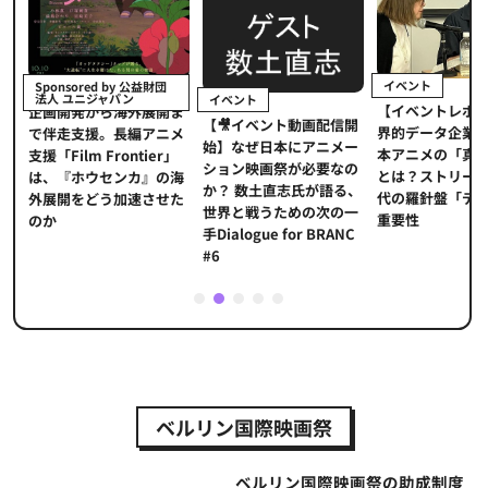
イベント
Sponsored by 公益財団
法人 ユニジャパン
イベント
【イベントレポ
メ
企画開発から海外展開ま
【🎥イベント動画配信開
界的データ企業
適
で伴走支援。長編アニメ
始】なぜ日本にアニメー
本アニメの「真
プ
支援「Film Frontier」
ション映画祭が必要なの
とは？ストリー
に
は、『ホウセンカ』の海
か？ 数土直志氏が語る、
代の羅針盤「デ
ソ
外展開をどう加速させた
世界と戦うための次の一
重要性
のか
手Dialogue for BRANC
#6
1
2
3
4
5
ベルリン国際映画祭
ベルリン国際映画祭の助成制度