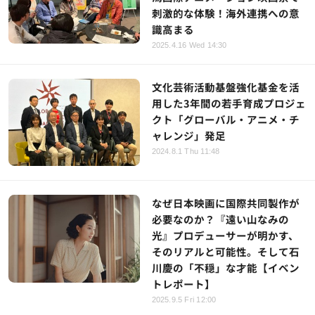
刺激的な体験！海外連携への意
識高まる
2025.4.16 Wed 14:30
文化芸術活動基盤強化基金を活
用した3年間の若手育成プロジェ
クト「グローバル・アニメ・チ
ャレンジ」発足
2024.8.1 Thu 11:48
なぜ日本映画に国際共同製作が
必要なのか？『遠い山なみの
光』プロデューサーが明かす、
そのリアルと可能性。そして石
川慶の「不穏」な才能【イベン
トレポート】
2025.9.5 Fri 12:00