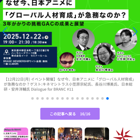
【12月22日(月) イベント開催】なぜ今、日本アニメに「グローバル人材育成」
が急務なのか？ゲスト:キネマシトラス小笠原宗紀氏、長谷川博美氏、日本総
研・安井洋輔氏 Dialogue for BRANC #11
この記事へ戻る
16/16