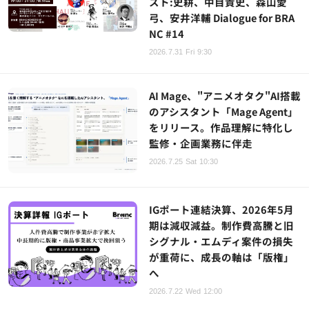
スト:史耕、中目貴史、森山愛
弓、安井洋輔 Dialogue for BRA
NC #14
2026.7.31 Fri 9:30
AI Mage、"アニメオタク"AI搭載
のアシスタント「Mage Agent」
をリリース。作品理解に特化し
監修・企画業務に伴走
2026.7.25 Sat 10:30
IGポート連結決算、2026年5月
期は減収減益。制作費高騰と旧
シグナル・エムディ案件の損失
が重荷に、成長の軸は「版権」
へ
2026.7.22 Wed 12:00