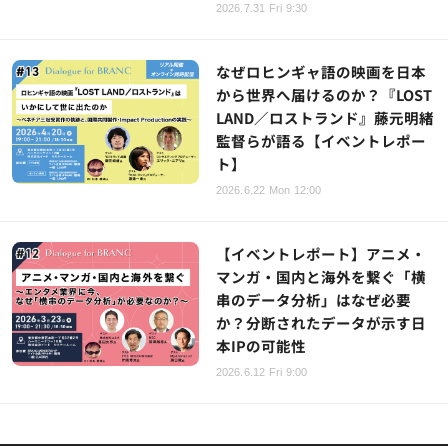
2026.7.31 Fri 9:30
なぜロヒンギャ語の映画を日本
から世界へ届けるのか？『LOST
LAND／ロストランド』藤元明緒
監督らが語る【イベントレポー
ト】
2026.6.22 Mon 12:00
【イベントレポート】アニメ・
マンガ・国内と海外を繋ぐ「横
串のデータ分析」はなぜ必要
か？分断されたデータが示す日
本IPの可能性
2026.6.12 Fri 9:00