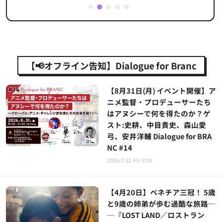
1
2
3
4
5
【📢オフライン告知】Dialogue for Branc
【8月31日(月) イベント開催】ア
ニメ監督・プロデューサーたち
はアヌシーで何を得たのか？ゲ
スト:史耕、中目貴史、森山愛
弓、安井洋輔 Dialogue for BRA
NC #14
2026.7.31 Fri 9:30
【4月20日】ベネチア三冠！ 5歳
と9歳の姉弟が歩む過酷な旅路─
─『LOST LAND／ロストラン