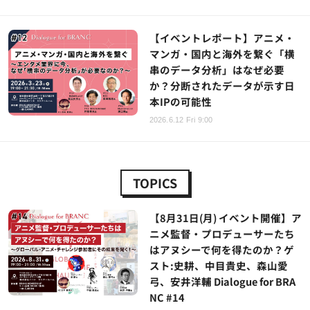
【イベントレポート】アニメ・
マンガ・国内と海外を繋ぐ「横
串のデータ分析」はなぜ必要
か？分断されたデータが示す日
本IPの可能性
2026.6.12 Fri 9:00
TOPICS
【8月31日(月) イベント開催】ア
ニメ監督・プロデューサーたち
はアヌシーで何を得たのか？ゲ
スト:史耕、中目貴史、森山愛
弓、安井洋輔 Dialogue for BRA
NC #14