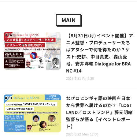
MAIN
【8月31日(月) イベント開催】ア
ニメ監督・プロデューサーたち
はアヌシーで何を得たのか？ゲ
スト:史耕、中目貴史、森山愛
弓、安井洋輔 Dialogue for BRA
NC #14
2026.7.31 Fri 9:30
なぜロヒンギャ語の映画を日本
から世界へ届けるのか？『LOST
LAND／ロストランド』藤元明緒
監督らが語る【イベントレポー
ト】
2026.6.22 Mon 12:00