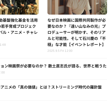
動基盤強化基金を活用
なぜ日本映画に国際共同製作が必
の若手育成プロジェク
要なのか？『遠い山なみの光』プ
バル・アニメ・チャレ
ロデューサーが明かす、そのリア
ルと可能性。そして石川慶の「不
穏」な才能【イベントレポート】
1:48
2025.9.5 Fri 12:00
ション映画祭が必要なのか？ 数土直志氏が語る、世界と戦うた
2:00
本アニメの「真の価値」とは？ストリーミング時代の羅針盤