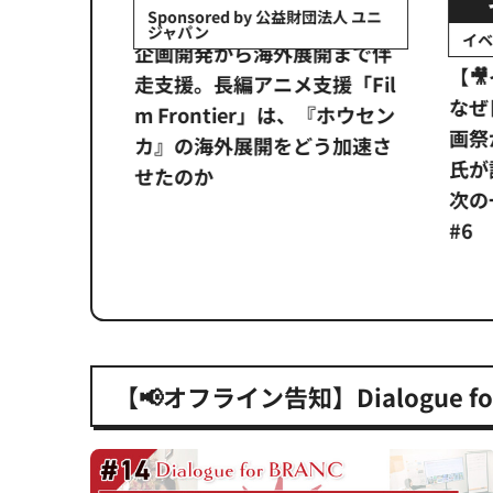
会社日立システ
Sponsored by 公益財団法人 ユニ
ジャパン
イベ
ンタメ業界
企画開発から海外展開まで伴
【
正化」。
走支援。長編アニメ支援「Fil
なぜ
アンス違
m Frontier」は、『ホウセン
画祭
システム
カ』の海外展開をどう加速さ
氏が
せたのか
次の一
#6
【📢オフライン告知】Dialogue for