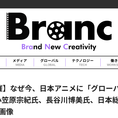
メディア
グローバル
テクノロジー
働き
MEDIA
GLOBAL
TECH
WORKS
ト開催】なぜ今、日本アニメに「グロ
原宗紀氏、長谷川博美氏、日本総研・安
・画像