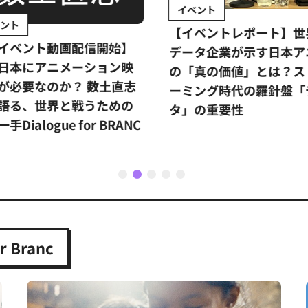
イベント
ント
【イベントレポート】世
イベント動画配信開始】
データ企業が示す日本ア
日本にアニメーション映
の「真の価値」とは？ス
が必要なのか？ 数土直志
ーミング時代の羅針盤「
語る、世界と戦うための
タ」の重要性
手Dialogue for BRANC
1
2
3
4
5
 Branc