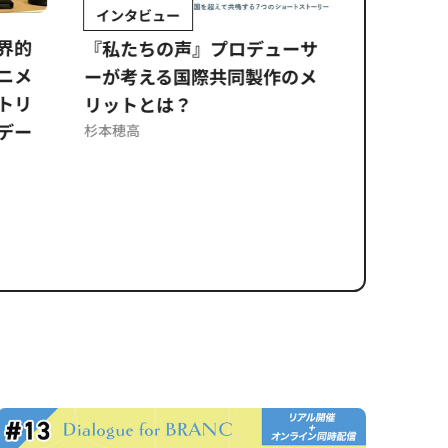
インタビュー
Sponso
ムズ
界的
『私たちの声』プロデューサ
公​​取委
ニメ
ーが考える国際共同製作のメ
に問われ
トリ
リットとは？
意図せぬ
デー
反を未然
杉本穂高
ズのソリ