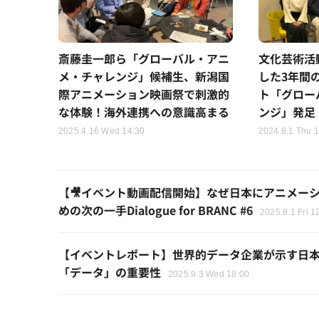
斎藤圭一郎ら「グローバル・アニ
文化芸術活
メ・チャレンジ」候補生、新潟国
した3年間
際アニメーション映画祭で刺激的
ト「グロー
な体験！海外連携への意識高まる
ンジ」発足
2025.4.16 Wed 14:30
2024.8.1 Thu 1
【🎥イベント動画配信開始】なぜ日本にアニメー
めの次の一手Dialogue for BRANC #6
2025.8.1 Fri 1
【イベントレポート】世界的データ企業が示す日
「データ」の重要性
2025.9.3 Wed 18:00