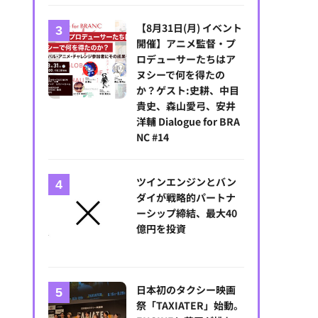
【8月31日(月) イベント
開催】アニメ監督・プ
ロデューサーたちはア
ヌシーで何を得たの
か？ゲスト:史耕、中目
貴史、森山愛弓、安井
洋輔 Dialogue for BRA
NC #14
【12月22日(月) イベント開催】なぜ今、日本アニメに「グローバル人
氏、長谷川博美氏、日本総研・安井洋輔氏 Dialogue for BRANC #11
ツインエンジンとバン
ダイが戦略的パートナ
ーシップ締結、最大40
億円を投資
日本初のタクシー映画
祭「TAXIATER」始動。