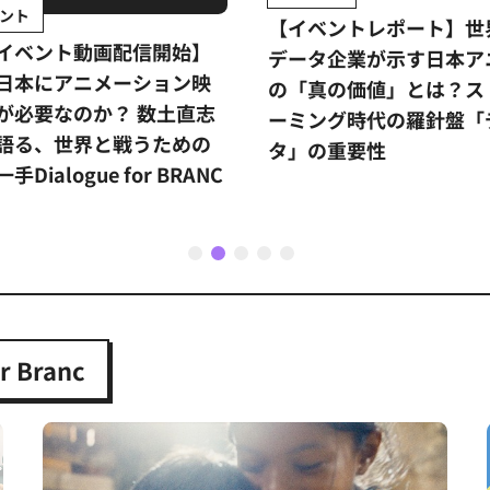
ント
【イベントレポート】世
イベント動画配信開始】
データ企業が示す日本ア
日本にアニメーション映
の「真の価値」とは？ス
が必要なのか？ 数土直志
ーミング時代の羅針盤「
語る、世界と戦うための
タ」の重要性
手Dialogue for BRANC
1
2
3
4
5
 Branc