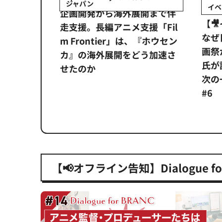
ジャパン
イベ
ンタメ業界
企画開発から海外展開まで伴
【
正化」。
走支援。長編アニメ支援「Fil
なぜ
アンス違
m Frontier」は、『ホウセン
画祭
システム
カ』の海外展開をどう加速さ
氏が
せたのか
次の一
#6
【📢オフライン告知】Dialogue for