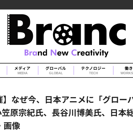
メディア
グローバル
テクノロジー
働き
MEDIA
GLOBAL
TECH
WORKS
ト開催】なぜ今、日本アニメに「グロ
原宗紀氏、長谷川博美氏、日本総研・安
真・画像