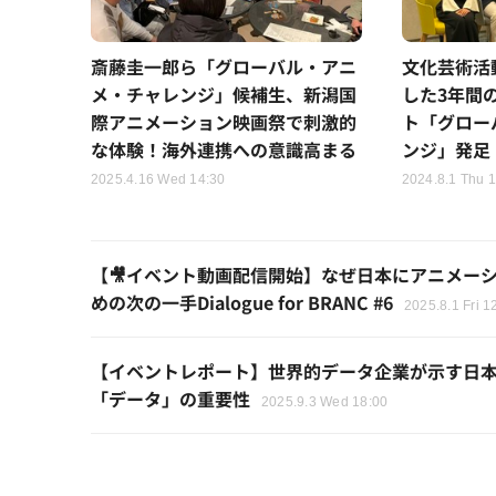
斎藤圭一郎ら「グローバル・アニ
文化芸術活
メ・チャレンジ」候補生、新潟国
した3年間
際アニメーション映画祭で刺激的
ト「グロー
な体験！海外連携への意識高まる
ンジ」発足
2025.4.16 Wed 14:30
2024.8.1 Thu 1
【🎥イベント動画配信開始】なぜ日本にアニメー
めの次の一手Dialogue for BRANC #6
2025.8.1 Fri 1
【イベントレポート】世界的データ企業が示す日
「データ」の重要性
2025.9.3 Wed 18:00