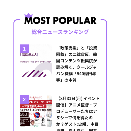
総合ニュースランキング
「政策支援」と「投資
回収」の二律背反。韓
国コンテンツ振興院が
読み解く、クールジャ
パン機構「540億円赤
字」の本質
【8月31日(月) イベント
開催】アニメ監督・プ
ロデューサーたちはア
ヌシーで何を得たの
か？ゲスト:史耕、中目
貴史、森山愛弓、安井