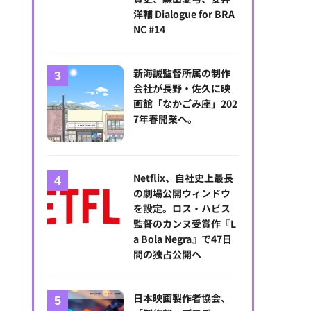
洋輔 Dialogue for BRA
NC #14
新海誠監督所属の制作
会社が長野・佐久に映
画館「なかごみ座」202
7年春開業へ。
Netflix、自社史上最長
の劇場公開ウィンドウ
を設定。ロス・ハビス
小笠原宗紀氏
監督のカンヌ受賞作『L
a Bola Negra』で47日
間の独占公開へ
日本映画製作者協会、