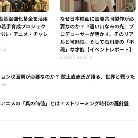
動基盤強化基金を活用
なぜ日本映画に国際共同製作が必
の若手育成プロジェク
要なのか？『遠い山なみの光』プ
バル・アニメ・チャレ
ロデューサーが明かす、そのリア
ルと可能性。そして石川慶の「不
穏」な才能【イベントレポート】
1:48
2025.9.5 Fri 12:00
ション映画祭が必要なのか？ 数土直志氏が語る、世界と戦うた
2:00
本アニメの「真の価値」とは？ストリーミング時代の羅針盤