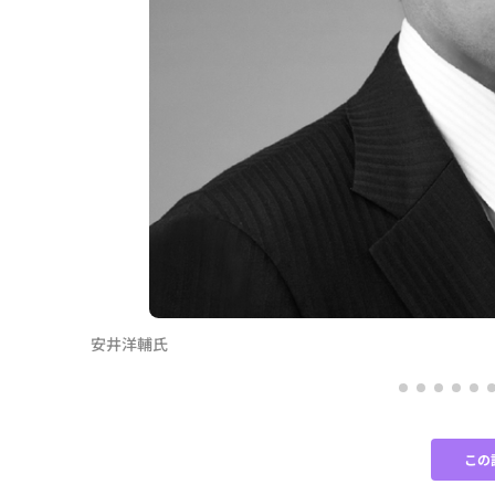
ラス小笠原宗紀
安井洋輔氏
この