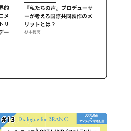
ムズ
界的
『私たちの声』プロデューサ
公​​取委
ニメ
ーが考える国際共同製作のメ
に問われ
トリ
リットとは？
意図せぬ
デー
反を未然
杉本穂高
ズのソリ