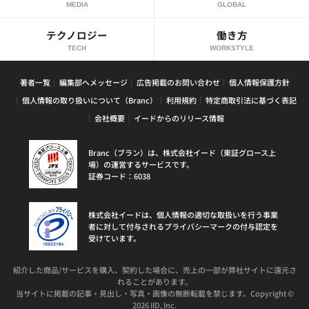
MEDIA
GLOBAL
テクノロジー
働き方
TECH
WORKSTYLE
著者一覧
編集部へメッセージ
広告掲載のお問い合わせ
個人情報保護方針
個人情報の取り扱いについて（Branc）
利用規約
特定商取引法に基づく表記
会社概要
イードからのリリース情報
Branc（ブラン）は、株式会社イード（東証グロース上
場）の運営するサービスです。
証券コード：6038
株式会社イードは、個人情報の適切な取扱いを行う事業
者に対して付与されるプライバシーマークの付与認定を
受けています。
紹介した商品/サービスを購入、契約した場合に、売上の一部が弊社サイトに還元さ
れることがあります。
当サイトに掲載の記事・見出し・写真・画像の無断転載を禁じます。Copyright ©
2026 IID, Inc.