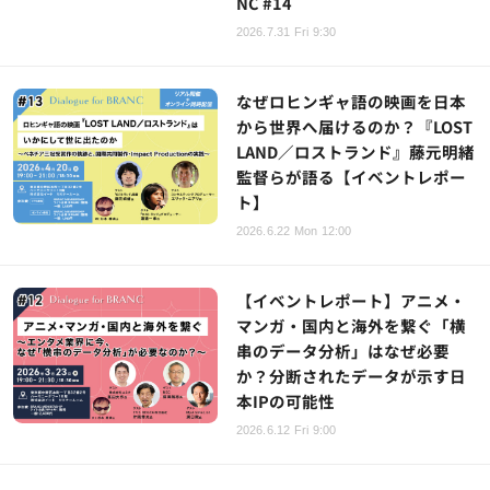
NC #14
2026.7.31 Fri 9:30
なぜロヒンギャ語の映画を日本
から世界へ届けるのか？『LOST
LAND／ロストランド』藤元明緒
監督らが語る【イベントレポー
ト】
2026.6.22 Mon 12:00
【イベントレポート】アニメ・
マンガ・国内と海外を繋ぐ「横
串のデータ分析」はなぜ必要
か？分断されたデータが示す日
本IPの可能性
2026.6.12 Fri 9:00