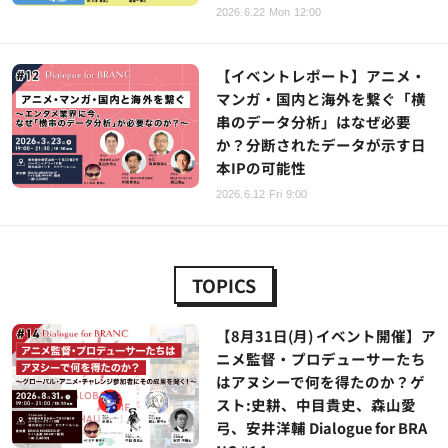
2026.6.22 Mon 12:00
【イベントレポート】アニメ・
マンガ・国内と海外を繋ぐ「横
串のデータ分析」はなぜ必要
か？分断されたデータが示す日
本IPの可能性
2026.6.12 Fri 9:00
TOPICS
【8月31日(月) イベント開催】ア
ニメ監督・プロデューサーたち
はアヌシーで何を得たのか？ゲ
スト:史耕、中目貴史、森山愛
弓、安井洋輔 Dialogue for BRA