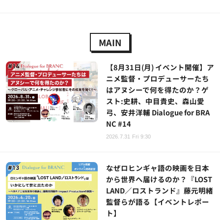
MAIN
【8月31日(月) イベント開催】ア
ニメ監督・プロデューサーたち
はアヌシーで何を得たのか？ゲ
スト:史耕、中目貴史、森山愛
弓、安井洋輔 Dialogue for BRA
NC #14
2026.7.31 Fri 9:30
なぜロヒンギャ語の映画を日本
から世界へ届けるのか？『LOST
LAND／ロストランド』藤元明緒
監督らが語る【イベントレポー
ト】