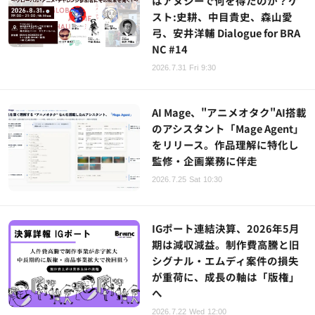
はアヌシーで何を得たのか？ゲ
スト:史耕、中目貴史、森山愛
弓、安井洋輔 Dialogue for BRA
NC #14
2026.7.31 Fri 9:30
AI Mage、"アニメオタク"AI搭載
のアシスタント「Mage Agent」
をリリース。作品理解に特化し
監修・企画業務に伴走
2026.7.25 Sat 10:30
IGポート連結決算、2026年5月
期は減収減益。制作費高騰と旧
シグナル・エムディ案件の損失
が重荷に、成長の軸は「版権」
へ
2026.7.22 Wed 12:00