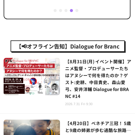
1
2
3
4
5
【📢オフライン告知】Dialogue for Branc
【8月31日(月) イベント開催】ア
ニメ監督・プロデューサーたち
はアヌシーで何を得たのか？ゲ
スト:史耕、中目貴史、森山愛
弓、安井洋輔 Dialogue for BRA
NC #14
2026.7.31 Fri 9:30
【4月20日】ベネチア三冠！ 5歳
と9歳の姉弟が歩む過酷な旅路─