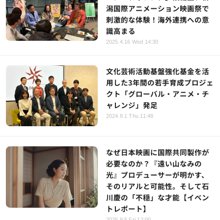
潟国際アニメーション映画祭で
刺激的な体験！海外連携への意
識高まる
2025.4.16 Wed 14:30
文化芸術活動基盤強化基金を活
用した3年間の若手育成プロジェ
クト「グローバル・アニメ・チ
ャレンジ」発足
2024.8.1 Thu 11:48
なぜ日本映画に国際共同製作が
必要なのか？『遠い山なみの
光』プロデューサーが明かす、
そのリアルと可能性。そして石
川慶の「不穏」な才能【イベン
トレポート】
2025.9.5 Fri 12:00