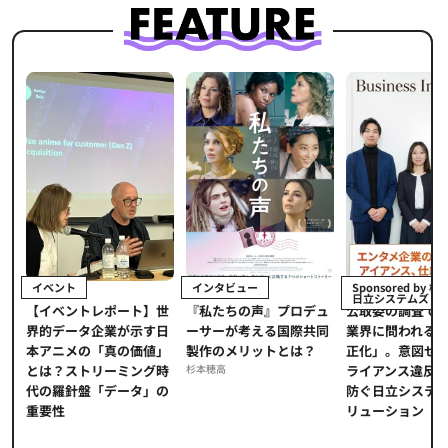
イベント
インタビュー
Sponsored by 
日立システムズ
【イベントレポート】世
『私たちの声』プロデュ
公​​取委の調査で
開
界的データ企業が示す日
ーサーが考える国際共同
業界に問われる
ー
本アニメの「真の価値」
製作のメリットとは？
正化」。意図せ
の
とは？ストリーミング時
杉本穂高
ライアンス違反
、
代の羅針盤「データ」の
防ぐ日立システ
一
重要性
リューション​
C