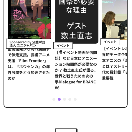
イベント
Sponsored by 公益財団
法人 ユニジャパン
イベント
【イベントレポ
メ
企画開発から海外展開ま
【🎥イベント動画配信開
界的データ企業
適
で伴走支援。長編アニメ
始】なぜ日本にアニメー
本アニメの「真
プ
支援「Film Frontier」
ション映画祭が必要なの
とは？ストリー
に
は、『ホウセンカ』の海
か？ 数土直志氏が語る、
代の羅針盤「デ
ソ
外展開をどう加速させた
世界と戦うための次の一
重要性
のか
手Dialogue for BRANC
#6
1
2
3
4
5