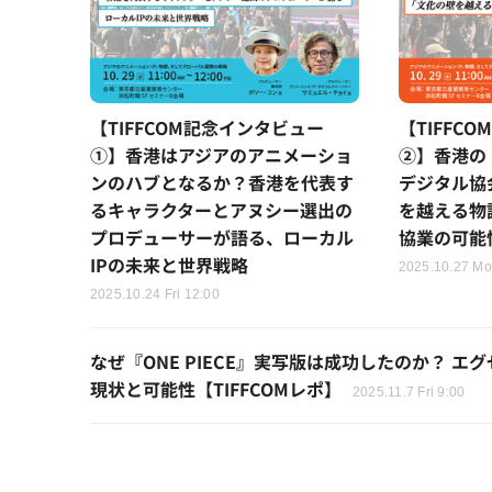
【TIFFCOM記念インタビュー
【TIFFC
①】香港はアジアのアニメーショ
②】香港の
ンのハブとなるか？香港を代表す
デジタル協
るキャラクターとアヌシー選出の
を越える物
プロデューサーが語る、ローカル
協業の可能
IPの未来と世界戦略
2025.10.27 Mo
2025.10.24 Fri 12:00
なぜ『ONE PIECE』実写版は成功したのか？ 
現状と可能性【TIFFCOMレポ】
2025.11.7 Fri 9:00