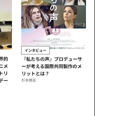
インタビュー
Sponso
ムズ
界的
『私たちの声』プロデューサ
公​​取委
ニメ
ーが考える国際共同製作のメ
に問われ
トリ
リットとは？
意図せぬ
デー
反を未然
杉本穂高
ズのソリ