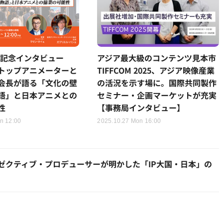
OM記念インタビュー
アジア最大級のコンテンツ見本市
トップアニメーターと
TIFFCOM 2025、アジア映像産業
会長が語る「文化の壁
の活況を示す場に。国際共同製作
語」と日本アニメとの
セミナー・企画マーケットが充実
性
【事務局インタビュー】
n 12:00
2025.10.27 Mon 16:00
エグゼクティブ・プロデューサーが明かした「IP大国・日本」の