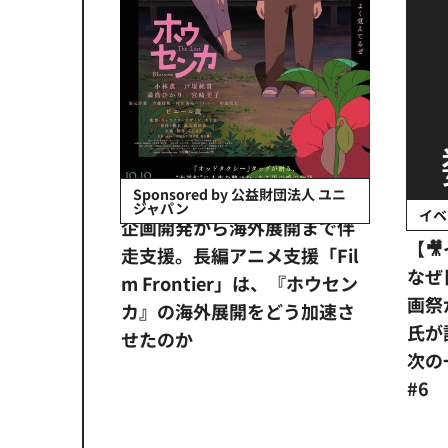
会社日立システ
Sponsored by 公益財団法人 ユニ
ジャパン
イベ
ンタメ業界
企画開発から海外展開まで伴
【
正化」。
走支援。長編アニメ支援「Fil
なぜ
アンス違
m Frontier」は、『ホウセン
画祭
システム
カ』の海外展開をどう加速さ
氏が
せたのか
次の一
#6