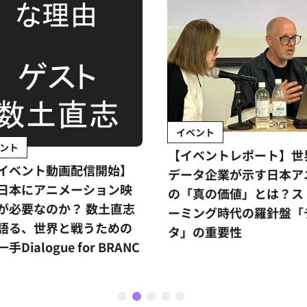
イベント
ント
【イベントレポート】世
イベント動画配信開始】
データ企業が示す日本ア
日本にアニメーション映
の「真の価値」とは？ス
が必要なのか？ 数土直志
ーミング時代の羅針盤「
語る、世界と戦うための
タ」の重要性
手Dialogue for BRANC
1
2
3
4
5