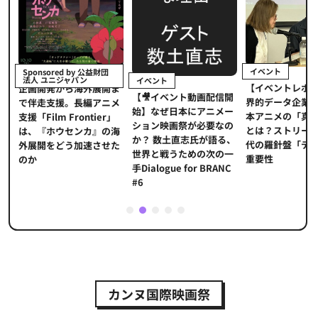
イベント
Sponsored by 公益財団
法人 ユニジャパン
イベント
【イベントレポ
メ
企画開発から海外展開ま
【🎥イベント動画配信開
界的データ企業
適
で伴走支援。長編アニメ
始】なぜ日本にアニメー
本アニメの「真
プ
支援「Film Frontier」
ション映画祭が必要なの
とは？ストリー
に
は、『ホウセンカ』の海
か？ 数土直志氏が語る、
代の羅針盤「デ
ソ
外展開をどう加速させた
世界と戦うための次の一
重要性
のか
手Dialogue for BRANC
#6
1
2
3
4
5
カンヌ国際映画祭