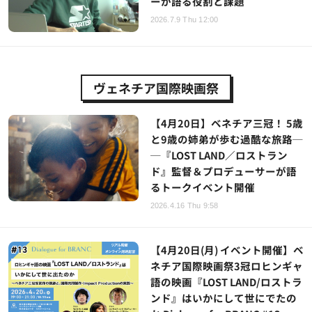
ーが語る役割と課題
2026.7.9 Thu 12:00
ヴェネチア国際映画祭
【4月20日】ベネチア三冠！ 5歳
と9歳の姉弟が歩む過酷な旅路─
─『LOST LAND／ロストラン
ド』監督＆プロデューサーが語
るトークイベント開催
2026.4.16 Thu 9:58
【4月20日(月) イベント開催】ベ
ネチア国際映画祭3冠ロヒンギャ
語の映画『LOST LAND/ロストラ
ンド』はいかにして世にでたの