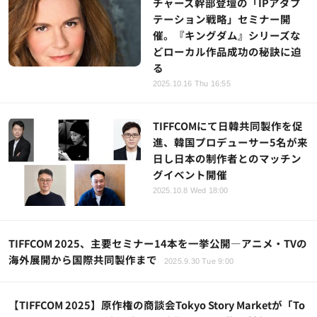
チャーズ幹部登壇の「IPアダプ
テーション戦略」セミナー開
催。『キングダム』シリーズな
どローカル作品成功の秘訣に迫
る
2025.10.16 Thu 16:55
TIFFCOMにて日韓共同製作を促
進、韓国プロデューサー5名が来
日し日本の制作者とのマッチン
グイベント開催
2025.10.8 Wed 18:00
TIFFCOM 2025、主要セミナー14本を一挙公開―アニメ・TVの
海外展開から国際共同製作まで
2025.9.30 Tue 9:00
【TIFFCOM 2025】原作権の商談会Tokyo Story Marketが「To