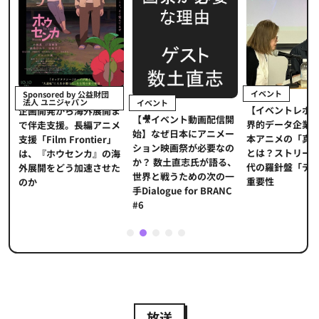
イベント
Sponsored by 公益財団
法人 ユニジャパン
イベント
【イベントレポ
メ
企画開発から海外展開ま
【🎥イベント動画配信開
界的データ企業
適
で伴走支援。長編アニメ
始】なぜ日本にアニメー
本アニメの「真
プ
支援「Film Frontier」
ション映画祭が必要なの
とは？ストリー
に
は、『ホウセンカ』の海
か？ 数土直志氏が語る、
代の羅針盤「デ
ソ
外展開をどう加速させた
世界と戦うための次の一
重要性
のか
手Dialogue for BRANC
#6
1
2
3
4
5
放送