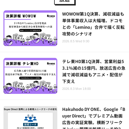
WOWOW第1Q決算、減収減益も
単体事業収入は大幅増。ドコモ
との「Lemino」合弁で描く反転
攻勢のシナリオ
2026.8.5 Wed 9:00
テレ東HD第1Q決算、営業利益5
3.1%減の15億円。放送広告の急
減で減収減益もアニメ・配信が
下支え
2026.8.3 Mon 18:00
Hakuhodo DY ONE、Google「B
uyer Direct」でプレミアム動画
広告の実証実験。横断フリーク
エンシー管理で新規リーチ約2