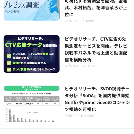
可視化する新調査を開始。金城
武、木村拓哉、花澤香菜らが上
位に
2025.10.3 Fri 18:00
ビデオリサーチ、CTV広告の効
果測定サービスを開始。テレビ
視聴率パネルで地上波と動画配
信を横断分析
2025.9.28 Sun 11:00
ビデオリサーチ、SVOD視聴デー
タ分析『SoDA』を国内提供開始
Netflixやprime videoのコンテン
ツ視聴を可視化
2025.7.29 Tue 9:00